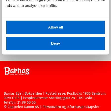
ads and to analyse our traffic.
Allow all
Deny
Barnas Egen Bokverden | Postadresse: Postboks 1900 Sentrum,
0055 Oslo | Besøksadresse: Stortingsgata 28, 0161 Oslo |
Telefon: 21 89 60 60.
©
Cappelen Damm AS
|
Personvern og informasjonskapsler