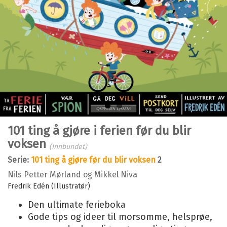
Bla i boka
101 ting å gjøre i ferien før du blir
voksen
(Innbundet)
Serie:
101 ting å gjøre før du blir voksen
2
Nils Petter Mørland
og
Mikkel Niva
Fredrik Edén (Illustratør)
Den ultimate ferieboka
Gode tips og ideer til morsomme, helsprøe,