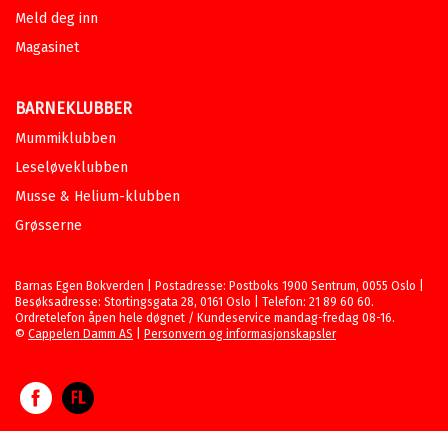
Meld deg inn
Magasinet
BARNEKLUBBER
Mummiklubben
Leseløveklubben
Musse & Helium-klubben
Grøsserne
Barnas Egen Bokverden | Postadresse: Postboks 1900 Sentrum, 0055 Oslo |
Besøksadresse: Stortingsgata 28, 0161 Oslo | Telefon: 21 89 60 60.
Ordretelefon åpen hele døgnet / Kundeservice mandag-fredag 08-16.
©
Cappelen Damm AS
|
Personvern og informasjonskapsler
Facebook
Forlagsliv