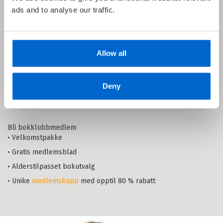
ads and to analyse our traffic.
Barnas Egen Bokverden – 100% leselyst!
Din barnebokhandel på nett
Allow all
• Best på barnebøker
• Alltid lave priser og maks rabatt
• Alltid gode
tilbud
med knallpriser
Deny
• Rask levering
Bli bokklubbmedlem
• Velkomstpakke
• Gratis medlemsblad
• Alderstilpasset bokutvalg
• Unike
medlemskupp
med opptil 80 % rabatt