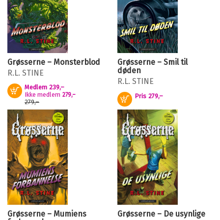
Grøsserne – Monsterblod
Grøsserne – Smil til
døden
R.L. STINE
R.L. STINE
Medlem
239,–
Kjøp
Ikke medlem
279,–
Pris
279,–
Kjøp
279,–
Grøsserne – Mumiens
Grøsserne – De usynlige