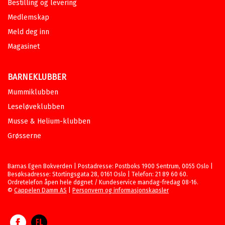
Bestilling og levering
Medlemskap
Meld deg inn
Magasinet
BARNEKLUBBER
Mummiklubben
Leseløveklubben
Musse & Helium-klubben
Grøsserne
Barnas Egen Bokverden | Postadresse: Postboks 1900 Sentrum, 0055 Oslo |
Besøksadresse: Stortingsgata 28, 0161 Oslo | Telefon: 21 89 60 60.
Ordretelefon åpen hele døgnet / Kundeservice mandag-fredag 08-16.
©
Cappelen Damm AS
|
Personvern og informasjonskapsler
Facebook
Forlagsliv