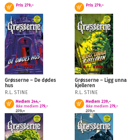
Pris
279,–
Pris
279,–
Kjøp
Kjøp
Grøsserne – De dødes
Grøsserne – Ligg unna
hus
kjelleren
R.L. STINE
R.L. STINE
Medlem
244,–
Medlem
239,–
Kjøp
Kjøp
Ikke medlem
Ikke medlem
279,–
279,–
279,–
279,–