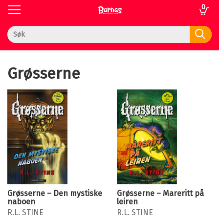
0
Toggle
Toggle
navigation
navigation
Til
Logg inn
forsiden
Grøsserne
 gaver
kupp
k
em
nser
Grøsserne – Den mystiske
Grøsserne – Mareritt på
naboen
leiren
vice
R.L. STINE
R.L. STINE