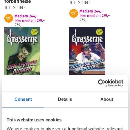
forbannelse
R.L. STINE
R.L. STINE
Medlem
244,–
Kjøp
Ikke medlem
279,–
Medlem
244,–
Kjøp
279,–
Ikke medlem
279,–
279,–
Grøsserne – Den levende
Grøsserne – Jenta som
dukken
ropte monster
Consent
Details
About
R.L. STINE
R.L. STINE
Pris
279,–
Pris
279,–
Kjøp
Kjøp
This website uses cookies
We use cookies to give you a functional website, relevant