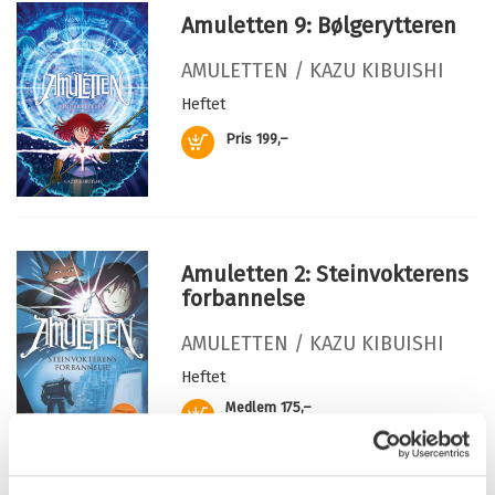
Amuletten 9: Bølgerytteren
Kategori:
Pocket
Antall sider:
185
AMULETTEN /
KAZU KIBUISHI
Illustratør:
Kibuishi, Kazu
Heftet
Originaltittel:
The stonekeeper
Kjøp
Pris
199,–
Oversatt av:
Bjørge, Olav
Serie:
Amuletten
Serienummer:
1
Amuletten 2: Steinvokterens
forbannelse
AMULETTEN /
KAZU KIBUISHI
Heftet
Medlem
175,–
Kjøp
199,–
Ikke medlem
199,–