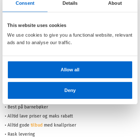
Consent
Details
About
Amuletten 4: Det hemmelige
rådet
This website uses cookies
AMULETTEN /
KAZU KIBUISHI
We use cookies to give you a functional website, relevant
Heftet
ads and to analyse our traffic.
Kjøp
Pris
199,–
Allow all
Barnas Egen Bokverden – 100% leselyst!
Deny
Din barnebokhandel på nett
• Best på barnebøker
• Alltid lave priser og maks rabatt
• Alltid gode
tilbud
med knallpriser
• Rask levering