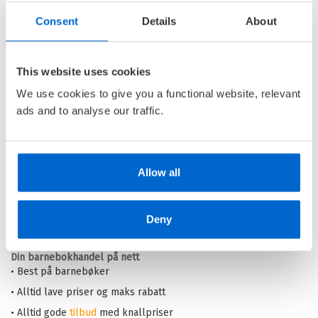
Consent
Details
About
Knusende stillhet
This website uses cookies
TONY HILL & CAROL JORDAN /
VAL MCDERMID
We use cookies to give you a functional website, relevant
ads and to analyse our traffic.
Innbundet
Medlem
149,–
Kjøp
429,–
Ikke medlem
429,–
Allow all
Barnas Egen Bokverden – 100% leselyst!
Deny
Din barnebokhandel på nett
• Best på barnebøker
• Alltid lave priser og maks rabatt
• Alltid gode
tilbud
med knallpriser