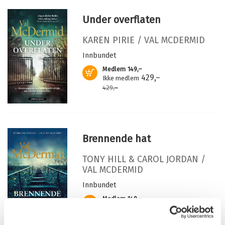
gammel uløst sak dagens lys.
Bokmål
Ebok
2025
249,–
Antall sider:
416
Bak løgnen
Under overflaten
Originaltittel:
Past Lying
Bokmål
Nedlastbar lydbok
2025
299,–
Oversatt av:
Fitzgerald, Line Gustad
KAREN PIRIE /
VAL MCDERMID
Bak løgnen
Serie:
Karen Pirie
Innbundet
Serienummer:
Bokmål
Heftet
7
2025
229,–
Medlem
149,–
Kjøp
429,–
Ikke medlem
429,–
Brennende hat
TONY HILL & CAROL JORDAN /
VAL MCDERMID
Innbundet
Medlem
149,–
Kjøp
429,–
Ikke medlem
429,–