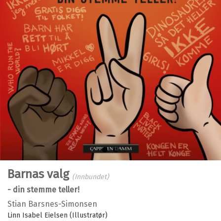
Bla i boka
Barnas valg
(Innbundet)
- din stemme teller!
Stian Barsnes-Simonsen
Linn Isabel Eielsen (Illustratør)