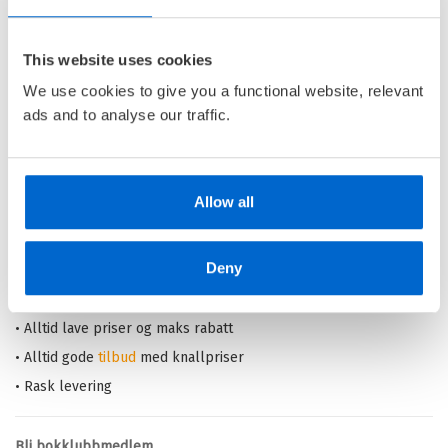
HVORFOR-SERIEN /
SUSANNE
KALUZA
This website uses cookies
Innbundet
We use cookies to give you a functional website, relevant
Medlem
299,–
Kjøp
ads and to analyse our traffic.
349,–
Ikke medlem
349,–
Allow all
Barnas Egen Bokverden – 100% leselyst!
Deny
Din barnebokhandel på nett
• Best på barnebøker
• Alltid lave priser og maks rabatt
• Alltid gode
tilbud
med knallpriser
• Rask levering
Bli bokklubbmedlem