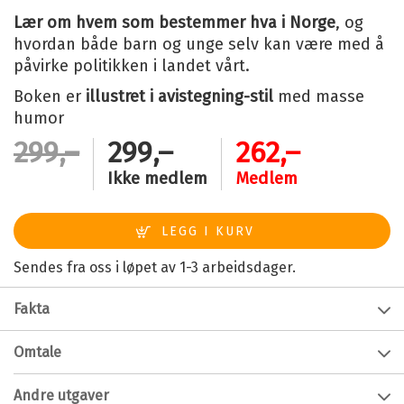
Lær om hvem som bestemmer hva i Norge
, og
hvordan både barn og unge selv kan være med å
påvirke politikken i landet vårt.
Boken er
illustret i avistegning-stil
med masse
humor
299,–
299,–
262,–
Ikke medlem
Medlem
Sendes fra oss i løpet av 1-3 arbeidsdager.
Fakta
Forfatter:
Stian Barsnes-Simonsen
Omtale
Alder:
9 - 12
Hvem bestemmer i landet vårt?
Andre utgaver
Innbinding:
Innbundet