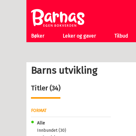
Pulve
Til
Gubbe
forsiden
Se alle
Bøker
Leker og gaver
Tilbud
 gaver
Barns utvikling
kupp
Titler
34
k
em
FORMAT
nser
Alle
vice
Innbundet (30)