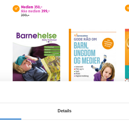
Medlem
350,–
Kjøp
Ikke medlem
399,–
399,–
Barnehelse
Barn, ungdom og
1
medier
s
BETTY KALIKSTAD
Details
ØYSTEIN SAMNØEN
LI
Medlem
349,–
Medlem
349,–
Kjøp
Kjøp
Ikke medlem
399,–
Ikke medlem
399,–
399,–
399,–