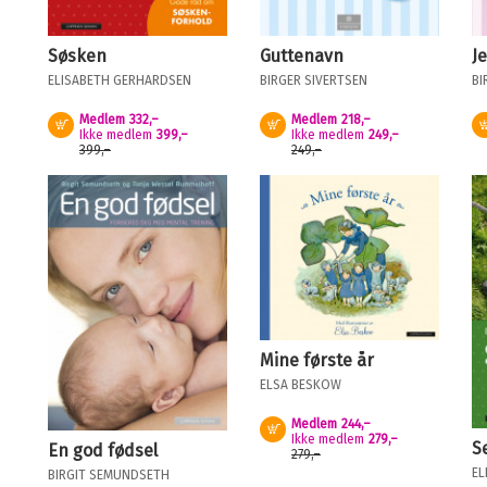
Guttenavn
J
Søsken
BIRGER SIVERTSEN
BI
ELISABETH GERHARDSEN
Medlem
218,–
Medlem
332,–
Kjøp
Kjøp
Ikke medlem
249,–
Ikke medlem
399,–
249,–
399,–
Mine første år
ELSA BESKOW
Medlem
244,–
Kjøp
Ikke medlem
279,–
S
En god fødsel
279,–
EL
BIRGIT SEMUNDSETH