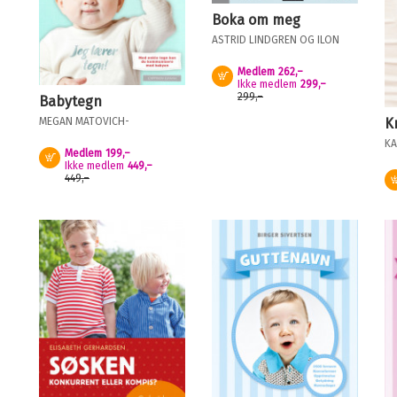
Boka om meg
ASTRID LINDGREN
OG
ILON
WIKLAND
Medlem
262,–
Kjøp
Ikke medlem
299,–
299,–
Babytegn
K
MEGAN MATOVICH-
NODDELAND
OG
PETTER
KA
NODDELAND
Medlem
199,–
Kjøp
Ikke medlem
449,–
449,–