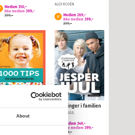
ALEX ROSÉN
Medlem
350,–
Kjøp
Ikke medlem
399,–
Medlem
269,–
399,–
Kjøp
Ikke medlem
399,–
399,–
Tenåringer i familien
000 tips for
måbarnsforeldre
JESPER JUUL
About
SE GALAASEN
Medlem
349,–
Kjøp
Medlem
199,–
Kjøp
Ikke medlem
399,–
Ikke medlem
299,–
399,–
299,–