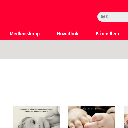
rheksa
n og Katten
 >
Medlemskupp
Hovedbok
Bli medlem