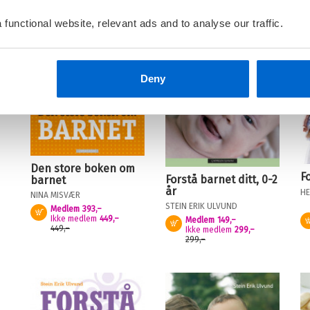
functional website, relevant ads and to analyse our traffic.
Deny
Den store boken om
F
Forstå barnet ditt, 0-2
barnet
år
HE
NINA MISVÆR
STEIN ERIK ULVUND
Medlem
393,–
Kjøp
Ikke medlem
449,–
Medlem
149,–
Kjøp
449,–
Ikke medlem
299,–
299,–