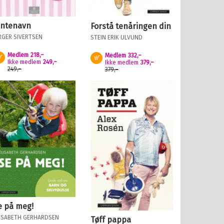
entenavn
Forstå tenåringen din
RGER SIVERTSEN
STEIN ERIK ULVUND
Medlem
218,–
Medlem
332,–
Kjøp
Kjøp
Ikke medlem
249,–
Ikke medlem
379,–
249,–
379,–
e på meg!
ISABETH GERHARDSEN
Tøff pappa