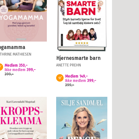
ogamamma
THRINE MATHIESEN
Hjernesmarte barn
ANETTE PREHN
Medlem
350,–
Kjøp
Ikke medlem
399,–
399,–
Medlem
149,–
Kjøp
Ikke medlem
399,–
399,–