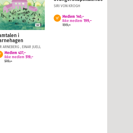
SIRI VON KROGH
Medlem
140,–
Kjøp
Ikke medlem
199,–
199,–
amtalen i
arnehagen
R ARNEBERG
,
EINAR JUELL
G
OLGA MØRK
Medlem
437,–
Kjøp
Ikke medlem
519,–
519,–