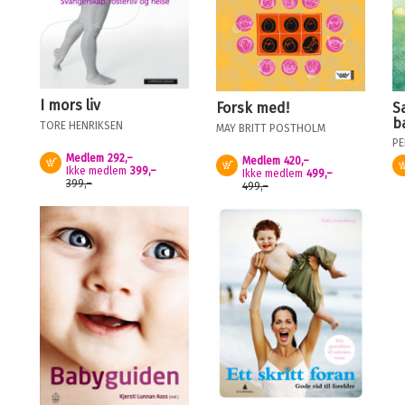
I mors liv
Forsk med!
S
b
TORE HENRIKSEN
MAY BRITT POSTHOLM
PE
O
Medlem
292,–
Medlem
420,–
Kjøp
Kjøp
Ikke medlem
399,–
Ikke medlem
499,–
399,–
499,–