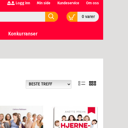
Logg inn
Min side
Kundeservice
Om oss
0
varer
Konkurranser