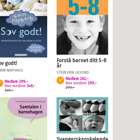
Forstå barnet ditt 5-8
ov godt!
år
RIN NAPHAUG
STEIN ERIK ULVUND
Medlem
262,–
Kjøp
Medlem
299,–
Kjøp
Ikke medlem
299,–
Ikke medlem
349,–
299,–
349,–
Svangerskapskalenderen