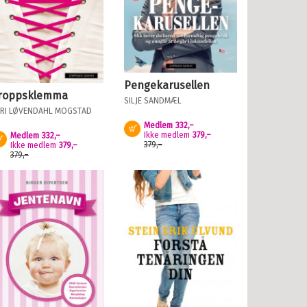
Pengekarusellen
roppsklemma
SILJE SANDMÆL
RI LØVENDAHL MOGSTAD
Medlem
332,–
Kjøp
Ikke medlem
379,–
Medlem
332,–
Kjøp
379,–
Ikke medlem
379,–
379,–