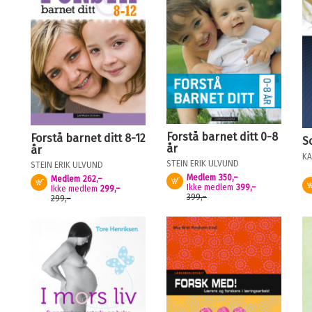
Forstå barnet ditt 0-8
Forstå barnet ditt 8-12
S
år
år
KA
STEIN ERIK ULVUND
STEIN ERIK ULVUND
Medlem
350,–
Medlem
262,–
Kjøp
Kjøp
Ikke medlem
399,–
Ikke medlem
299,–
399,–
299,–