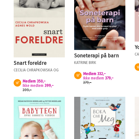
Y
CA
Soneterapi på barn
Snart foreldre
KATRINE BIRK
CECILIA CHRAPKOWSKA
OG
Medlem
332,–
AGNES WOLD
Kjøp
Ikke medlem
379,–
Medlem
350,–
Kjøp
379,–
Ikke medlem
399,–
399,–