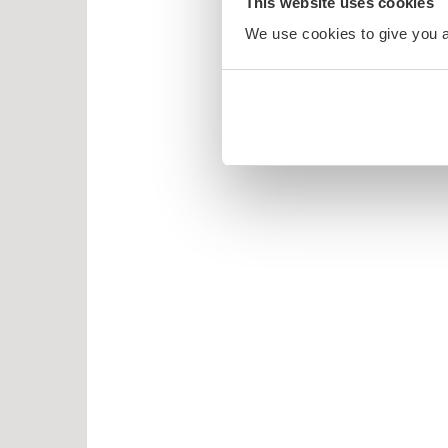
This website uses cookies
We use cookies to give you a 
år
r
år
år
år
2 år