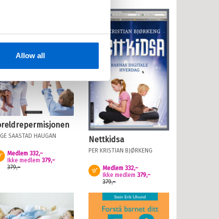
Allow all
oreldrepermisjonen
GE SAASTAD HAUGAN
Nettkidsa
PER KRISTIAN BJØRKENG
Medlem
332,–
Kjøp
Ikke medlem
379,–
379,–
Medlem
332,–
Kjøp
Ikke medlem
379,–
379,–