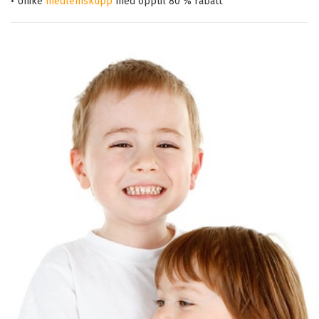
• Unike
medlemskupp
med opptil 80 % rabatt