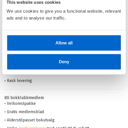
This website uses cookies
Pris
299,–
We use cookies to give you a functional website, relevant
ads and to analyse our traffic.
Barnas Egen Bokverden – 100% leselyst!
Allow all
Din barnebokhandel på nett
• Best på barnebøker
Deny
• Alltid lave priser og maks rabatt
• Alltid gode
tilbud
med knallpriser
• Rask levering
Bli bokklubbmedlem
• Velkomstpakke
• Gratis medlemsblad
• Alderstilpasset bokutvalg