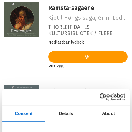
Ramsta-sagaene
Kjetil Høngs saga, Grim Loddenkinns saga, Orvar-Odds saga og Ån Bogsveiges saga
THORLEIF DAHLS
KULTURBIBLIOTEK /
FLERE
Nedlastbar lydbok
Pris
299,–
Tristan og Isolde
THORLEIF DAHLS
KULTURBIBLIOTEK /
FLERE
Consent
Details
About
Nedlastbar lydbok