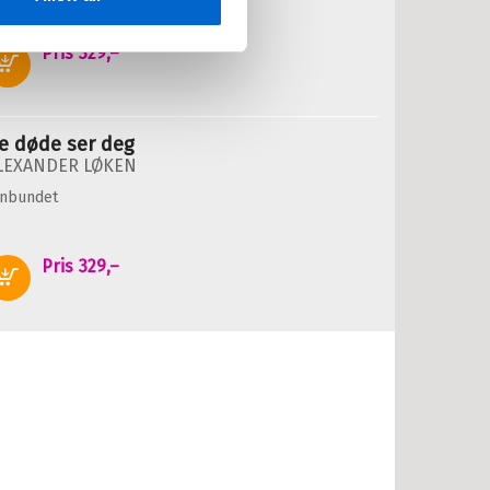
Pris
329,–
Kjøp
e døde ser deg
LEXANDER LØKEN
nnbundet
Pris
329,–
Kjøp