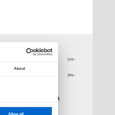
2022
249,–
About
lydbok
2022
399,–
er Løken:
ictoria Vargmo og jerntrollet
LEXANDER LØKEN
nnbundet
Allow all