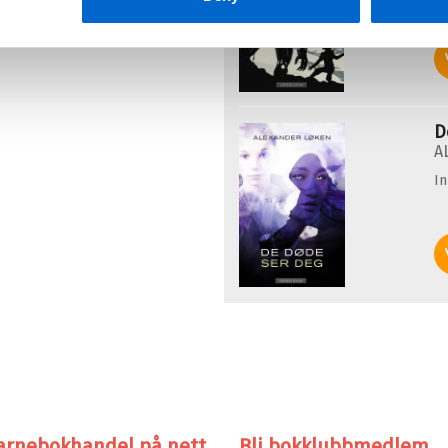
te!
D
A
I
arnebokhandel på nett
Bli bokklubbmedlem