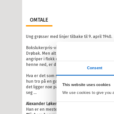
il Barnas favoritter
OMTALE
kene Bruse
osbananas
Ung grøsser med linjer tilbake til 9. april 1940.
itrollet
Bokslukerpris-vinner
Alexander Løken
tar oss
en
Drøbak. Men alt er ikke som det skal være i 
angriper i flokk og sjøen utstråler en mørk kr
larna
henne ned, er det ikke rart Kit (14 år) helst vil
Consent
ten og Petra
Hva er det som skjer? Hyttenaboen forteller gu
rt Åberg
hun tro på en gammel fyr som påstår han har j
This website uses cookies
det ligger noe på bunnen av Drøbaksundet so
ein Sabeltann
seg …
We use cookies to give you a 
nnmann Sam
Alexander Løken
vant Bokslukerprisen i 2015 
bjørn Egner
Han er en mester i å skrive fram spennende og