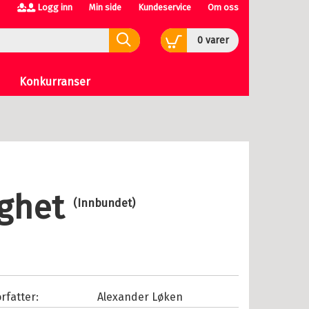
Logg inn
Min side
Kundeservice
Om oss
0
varer
Konkurranser
ighet
(Innbundet)
rfatter:
Alexander Løken