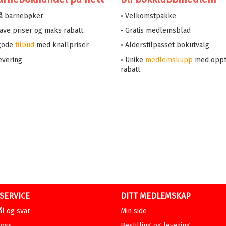
på barnebøker
• Velkomstpakke
 lave priser og maks rabatt
• Gratis medlemsblad
 gode
tilbud
med knallpriser
• Alderstilpasset bokutvalg
evering
• Unike
medlemskupp
med oppt
rabatt
SERVICE
DITT MEDLEMSKAP
l og svar
Min side
 oss
Bestilling og levering