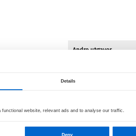
Andre utgaver
 med til sommeridyllen ved
Blüchers hemmelighet
forsommersola. Når krabbene
aft som truer med å trekke
Bokmål
Ebok
 dra hjem.
Blüchers hemmelighet
Details
Bokmål
Nedlastbar 
fne ting, men hvorfor skal
obbet for CIA? Kanskje fordi
Flere bøker av Alexand
m har begynt å bevege på
functional website, relevant ads and to analyse our traffic.
V
A
for debutboka
Trollskallen
.
 overraskende thrillere.
I
Deny