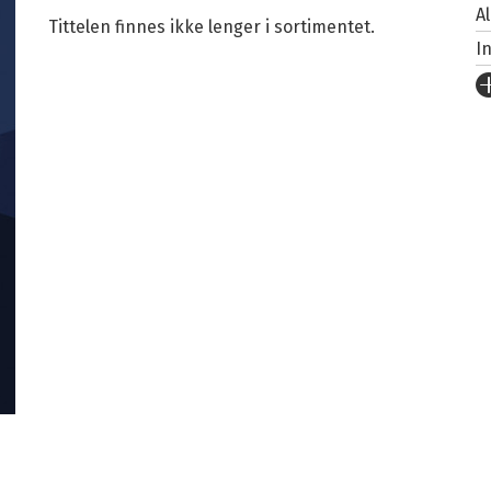
A
Tittelen finnes ikke lenger i sortimentet.
I
U
Fo
S
I
An