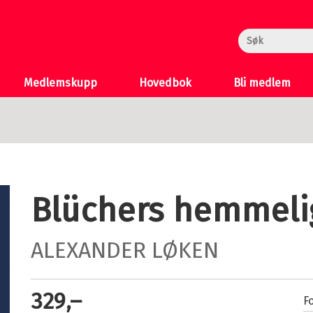
rheksa
n og Katten
 >
Medlemskupp
Hovedbok
Bli medlem
Blüchers hemmel
ALEXANDER LØKEN
329,–
Fo