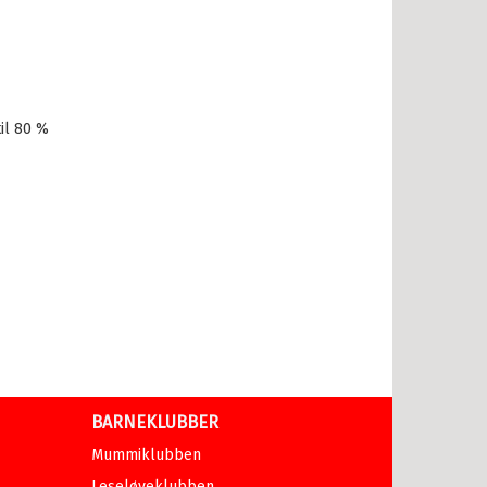
il 80 %
BARNEKLUBBER
Mummiklubben
Leseløveklubben