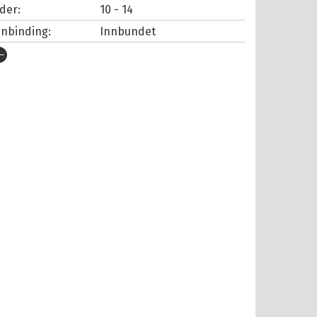
lder:
10 - 14
nnbinding:
Innbundet
tgivelsesår:
2022
rlag:
Cappelen Damm
pråk:
Bokmål
SBN/EAN:
9788202742478
tall sider:
144