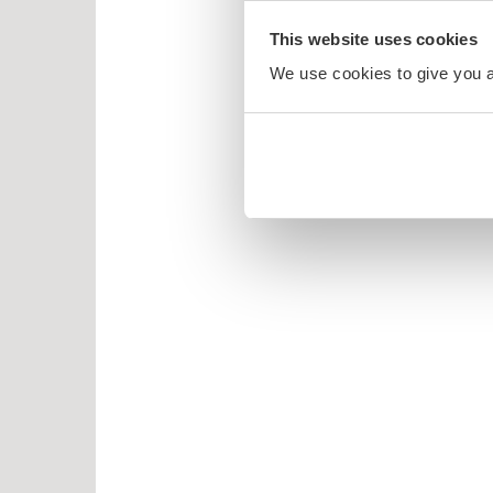
itrollet
This website uses cookies
en
We use cookies to give you a 
larna
ten og Petra
rt Åberg
ein Sabeltann
nnmann Sam
bjørn Egner
id Lindgren
ma Mø
nehagevenner
ten
erheksa