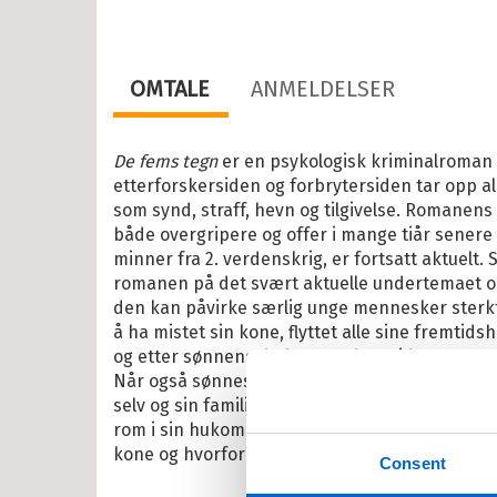
il Barnebøker
esanger
OMTALE
ANMELDELSER
tyr
r, vitser og quiz
De fems tegn
er en psykologisk kriminalroman
abøker
etterforskersiden og forbrytersiden tar opp
som synd, straff, hevn og tilgivelse. Romane
og Lær
både overgripere og offer i mange tiår sener
ebøker
minner fra 2. verdenskrig, er fortsatt aktuelt. 
romanen på det svært aktuelle undertemaet o
lle >
den kan påvirke særlig unge mennesker sterkt. 
å ha mistet sin kone, flyttet alle sine fremtid
og etter sønnens død flyttet dem videre over 
Når også sønnesønnen nå er død, blir han en
il Barnas favoritter
selv og sin familie. I stedet reiser han tilbake 
rom i sin hukommelse. Den farlige historien o
kene Bruse
kone og hvorfor de bare fikk ett barn og ett b
Consent
osbananas