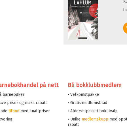
K
I
arnebokhandel på nett
Bli bokklubbmedlem
på barnebøker
• Velkomstpakke
 lave priser og maks rabatt
• Gratis medlemsblad
 gode
tilbud
med knallpriser
• Alderstilpasset bokutvalg
evering
• Unike
medlemskupp
med oppt
rabatt