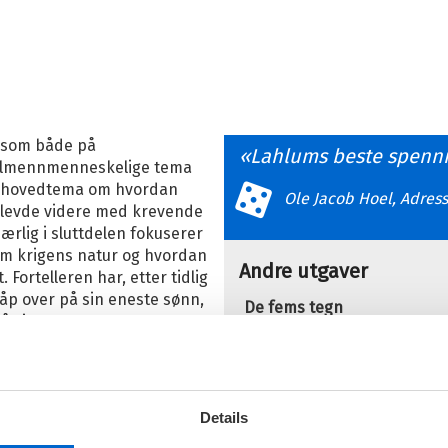
 som både på
Lahlums beste spenn
 allmennmenneskelige tema
ns hovedtema om hvordan
Ole Jacob Hoel, Adres
e levde videre med krevende
Særlig i sluttdelen fokuserer
m krigens natur og hvordan
Andre utgaver
Fortelleren har, etter tidlig
shåp over på sin eneste sønn,
De fems tegn
på sin eneste sønnesønn.
Bokmål
Ebok
 mann uten noe håp for seg
til et mørkt og lenge avlåst
De fems tegn
m hvorfor han mistet sin
Bokmål
Hefte
arnebarn, kryper ut derfra.
Details
Flere bøker av Hans O