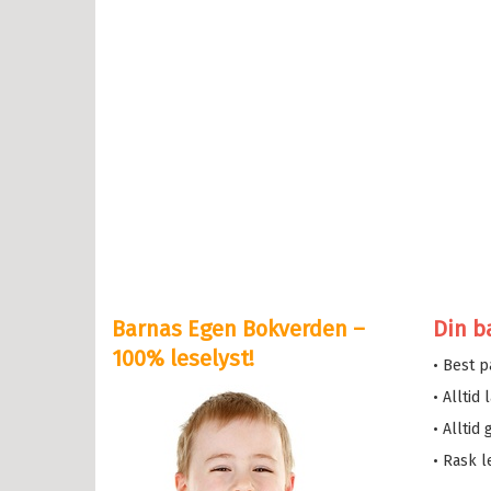
en og Katten
lle >
il Bokserier
e og Helium
eskolen
y Potter
Barnas Egen Bokverden –
Din b
serne
100% leselyst!
• Best 
løve
• Alltid
etten
• Alltid
a i trehuset
• Rask l
 magiske mamma