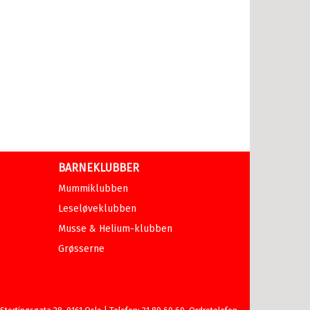
BARNEKLUBBER
Mummiklubben
Leseløveklubben
Musse & Helium-klubben
Grøsserne