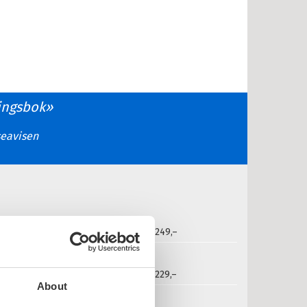
ingsbok
seavisen
2017
249,–
t
2018
229,–
About
lav Lahlum: