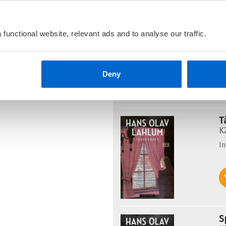
G
K
functional website, relevant ads and to analyse our traffic.
I
Deny
T
K
I
S