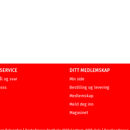
SERVICE
DITT MEDLEMSKAP
l og svar
Min side
 oss
Bestilling og levering
Medlemskap
Meld deg inn
Magasinet