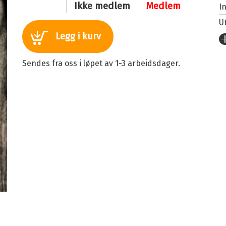
Ikke medlem
Medlem
I
U
Legg i kurv
Fo
S
Sendes fra oss i løpet av 1-3 arbeidsdager.
I
An