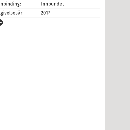
nnbinding:
Innbundet
tgivelsesår:
2017
rlag:
Cappelen Damm
pråk:
Bokmål
SBN/EAN:
9788202555542
tall sider:
384