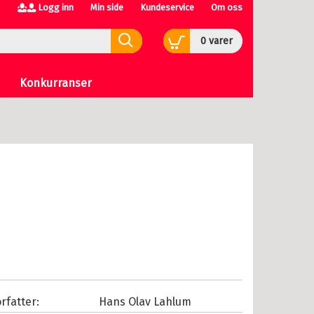
Logg inn
Min side
Kundeservice
Om oss
0
varer
Konkurranser
rfatter:
Hans Olav Lahlum