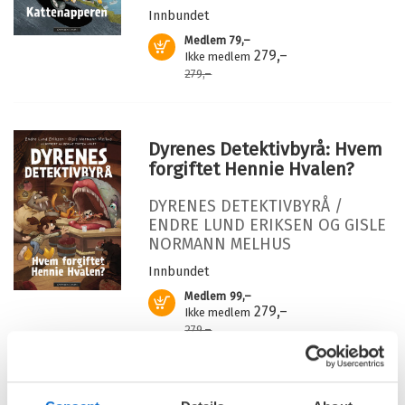
Illustratør:
Lilleeng, Sigbjørn
tegner Sigbjørn Lilleeng er lekent og overraskende
Innbundet
morsomt. I tegneserien
Døden
blir døden, et emne det
Medlem
79,–
Kjøp
ikke alltid er så lett å snakke om, til noe mindre
279,–
Ikke medlem
fremmed og dermed også mindre skremmende.
279,–
Dyrenes Detektivbyrå: Hvem
forgiftet Hennie Hvalen?
DYRENES DETEKTIVBYRÅ /
ENDRE LUND ERIKSEN
OG
GISLE
NORMANN MELHUS
Innbundet
Medlem
99,–
Kjøp
279,–
Ikke medlem
279,–
Dyrenes detektivbyrå: Hvem