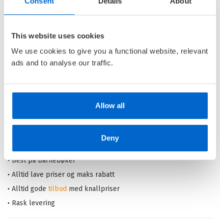
Consent
Details
About
er redd for Virginia Ulv?
DYRENES DETEKTIVBYRÅ /
This website uses cookies
ENDRE LUND ERIKSEN
OG
GISLE
NORMANN MELHUS
We use cookies to give you a functional website, relevant
ads and to analyse our traffic.
Innbundet
Kjøp
Pris
279,–
Allow all
Barnas Egen Bokverden – 100% leselyst!
Deny
Din barnebokhandel på nett
• Best på barnebøker
• Alltid lave priser og maks rabatt
• Alltid gode
tilbud
med knallpriser
• Rask levering