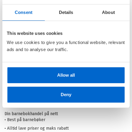
Edward Rubikons mysterier:
Consent
Details
About
Demonbyen
EDWARD RUBIKON /
ALEKSANDER KIRKWOOD
This website uses cookies
BROWN
We use cookies to give you a functional website, relevant
Ebok
ads and to analyse our traffic.
Pris
179,–
Allow all
Deny
Barnas Egen Bokverden – 100% leselyst!
Din barnebokhandel på nett
• Best på barnebøker
• Alltid lave priser og maks rabatt