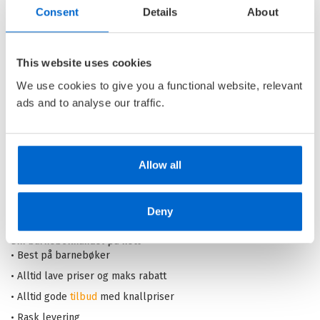
Consent
Details
About
Pippi redder julen
This website uses cookies
PIPPI LANGSTRØMPE /
ASTRID
We use cookies to give you a functional website, relevant
LINDGREN
ads and to analyse our traffic.
Innbundet
Kjøp
Pris
249,–
Allow all
Barnas Egen Bokverden – 100% leselyst!
Deny
Din barnebokhandel på nett
• Best på barnebøker
• Alltid lave priser og maks rabatt
• Alltid gode
tilbud
med knallpriser
• Rask levering