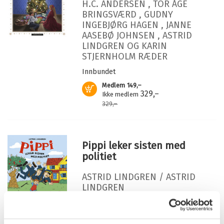
Serie:
Emil fra Lønneberget
H.C. ANDERSEN
,
TOR ÅGE
BRINGSVÆRD
,
GUDNY
INGEBJØRG HAGEN
,
JANNE
AASEBØ JOHNSEN
,
ASTRID
LINDGREN
OG
KARIN
STJERNHOLM RÆDER
Innbundet
Medlem
149,–
Kjøp
329,–
Ikke medlem
329,–
Pippi leker sisten med
politiet
ASTRID LINDGREN /
ASTRID
LINDGREN
Innbundet
Kjøp
Pris
249,–