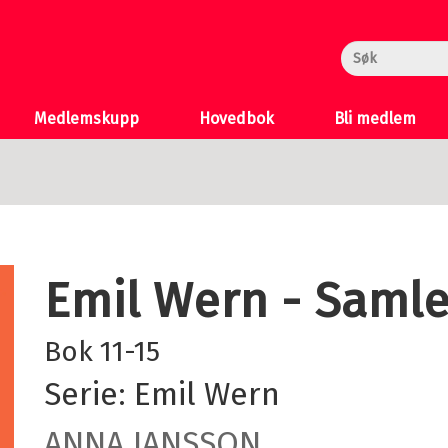
rheksa
n og Katten
 >
Medlemskupp
Hovedbok
Bli medlem
Emil Wern - Saml
Bok 11-15
Serie:
Emil Wern
ANNA JANSSON