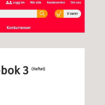
Logg inn
Min side
Kundeservice
Om oss
0
varer
Konkurranser
ebok 3
(Heftet)