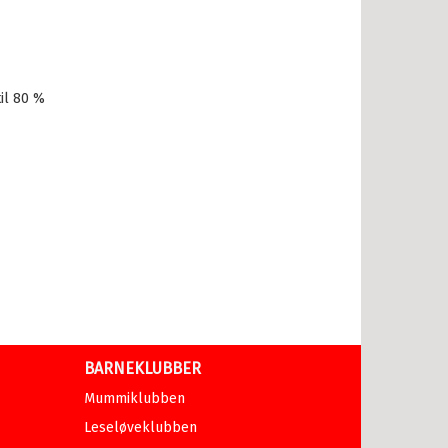
il 80 %
BARNEKLUBBER
Mummiklubben
Leseløveklubben