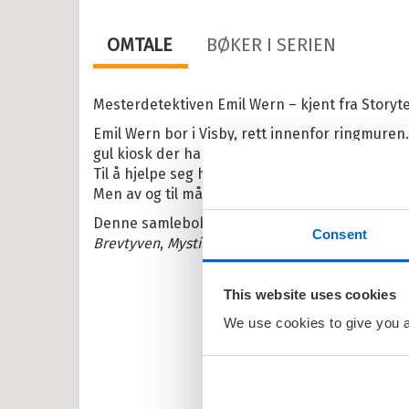
il Barnas favoritter
OMTALE
BØKER I SERIEN
kene Bruse
osbananas
Mesterdetektiven Emil Wern – kjent fra Storyte
itrollet
Emil Wern bor i Visby, rett innenfor ringmuren
gul kiosk der han har detektivbyrået sitt – og d
en
Til å hjelpe seg har Emil lillesøsteren Linda o
Men av og til må også moren hans, Maria Wern, 
larna
Denne samleboka inneholder bok 10-15 om Em
ten og Petra
Consent
Brevtyven
,
Mystiske meldinger
,
Kattetyven
og
L
rt Åberg
ein Sabeltann
This website uses cookies
We use cookies to give you a 
nnmann Sam
bjørn Egner
id Lindgren