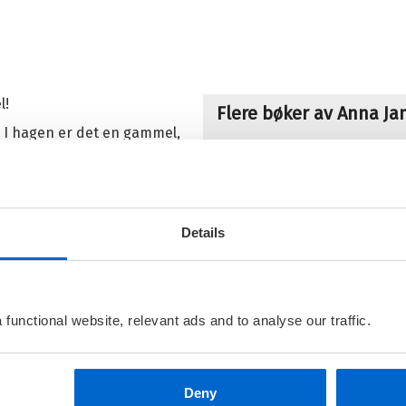
l!
Flere bøker av Anna Ja
. I hagen er det en gammel,
et trengs virkelig!
L
M
g den ulydige hunden Molly.
M
som er politi, rykke ut!
He
il Wern:
Lillebror forsvunnet
,
Details
otterifusket
.
functional website, relevant ads and to analyse our traffic.
S
M
M
He
Deny