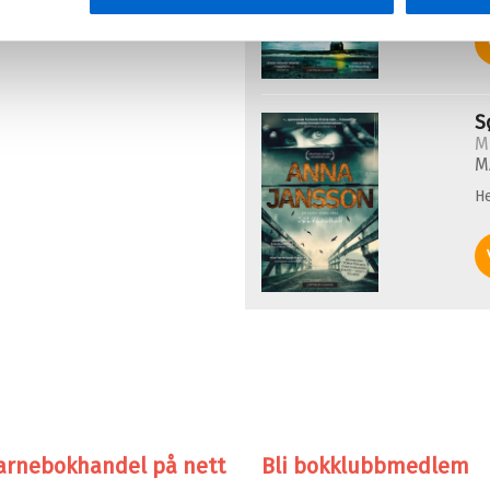
S
M
M
He
arnebokhandel på nett
Bli bokklubbmedlem