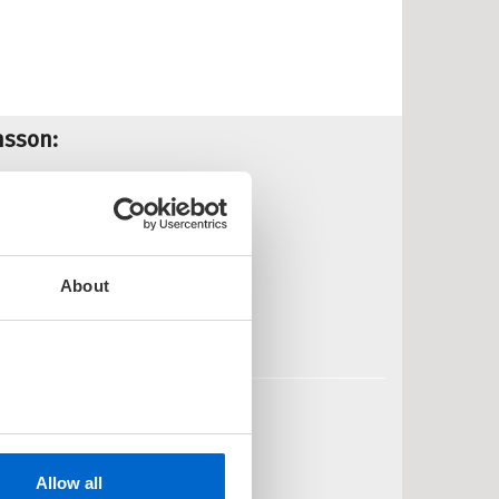
nsson:
a de døde sove
aria Wern 3
ARIA WERN /
ANNA JANSSON
ftet
About
Pris
199,–
Kjøp
tille er de døde
aria Wern 2
ARIA WERN /
ANNA JANSSON
ftet
Allow all