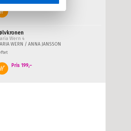
Pris
199,–
Kjøp
ølvkronen
aria Wern 4
ARIA WERN /
ANNA JANSSON
ftet
Pris
199,–
Kjøp