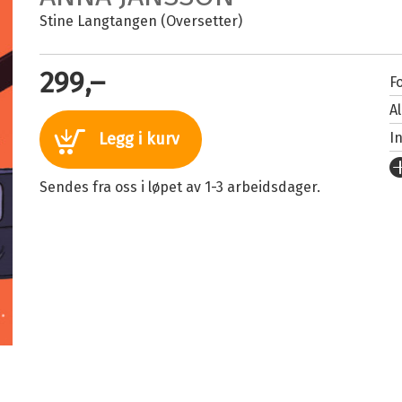
Stine Langtangen (Oversetter)
299,–
Fo
A
I
Legg i kurv
U
Sendes fra oss i løpet av 1-3 arbeidsdager.
Fo
S
I
An
O
Se