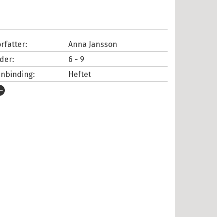
rfatter:
Anna Jansson
lder:
6 - 9
nnbinding:
Heftet
tgivelsesår:
2024
rlag:
Cappelen Damm
pråk:
Bokmål
SBN/EAN:
9788202840174
tall sider:
204
versatt av:
Langtangen, Stine
rie:
Emil Wern