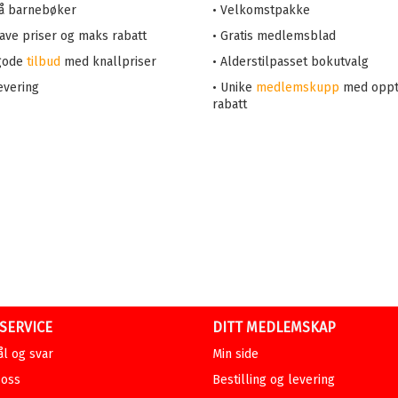
på barnebøker
• Velkomstpakke
 lave priser og maks rabatt
• Gratis medlemsblad
 gode
tilbud
med knallpriser
• Alderstilpasset bokutvalg
evering
• Unike
medlemskupp
med oppt
rabatt
SERVICE
DITT MEDLEMSKAP
l og svar
Min side
 oss
Bestilling og levering