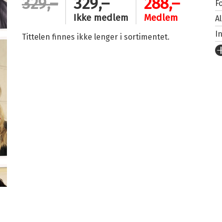
329,–
329,–
288,–
Fo
Ikke medlem
Medlem
A
I
Tittelen finnes ikke lenger i sortimentet.
U
Fo
S
I
K
An
Or
O