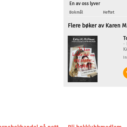
En av oss lyver
Bokmål
Heftet
Flere bøker av Karen 
T
-
K
I