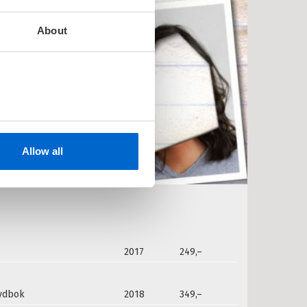
About
Allow all
2017
249,–
lydbok
2018
349,–