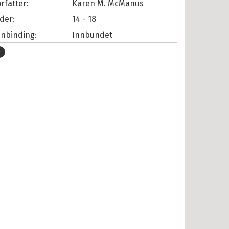
rfatter:
Karen M. McManus
lder:
14 - 18
nnbinding:
Innbundet
tgivelsesår:
2017
rlag:
Cappelen Damm
pråk:
Bokmål
SBN/EAN:
9788202557362
ategori:
Krim, spenning og grøss
tall sider:
384
iginaltittel:
One of us is lying
versatt av:
Øye, Agnete