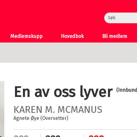
rheksa
n og Katten
 >
Medlemskupp
Hovedbok
Bli medlem
En av oss lyver
(Innbund
KAREN M. MCMANUS
Agnete Øye (Oversetter)