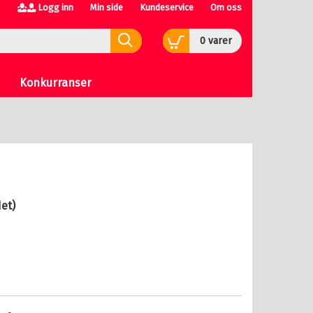
Logg inn
Min side
Kundeservice
Om oss
0
varer
Konkurranser
et)