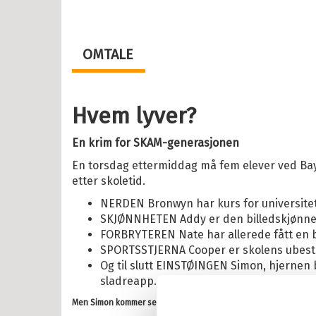
år
2 år
OMTALE
Hvem lyver?
il Barnebøker
esanger
En krim for SKAM-generasjonen
En torsdag ettermiddag må fem elever ved Bayv
tyr
etter skoletid.
r, vitser og quiz
NERDEN Bronwyn har kurs for universitetet
abøker
SKJØNNHETEN Addy er den billedskjønne
FORBRYTEREN Nate har allerede fått en b
og Lær
SPORTSSTJERNA Cooper er skolens ubestr
Og til slutt EINSTØINGEN Simon, hjernen
ebøker
sladreapp.
lle >
Men Simon kommer seg aldri ut av det klasserommet igjen. Han dør