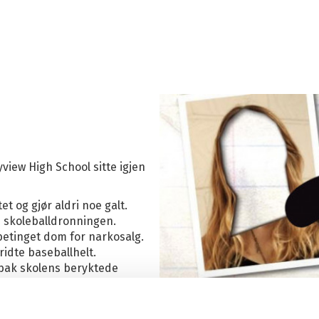
iew High School sitte igjen
 og gjør aldri noe galt.
 skoleballdronningen.
etinget dom for narkosalg.
idte baseballhelt.
 bak skolens beryktede
 før de har sittet tiden ut.