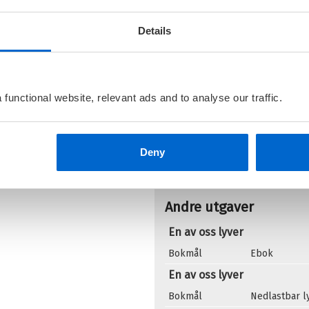
Details
e ut
saftige avsløringer
om alle de fire
stenkte.
mdeles er på frifot
?
functional website, relevant ads and to analyse our traffic.
Deny
Andre utgaver
En av oss lyver
Bokmål
Ebok
En av oss lyver
Bokmål
Nedlastbar 