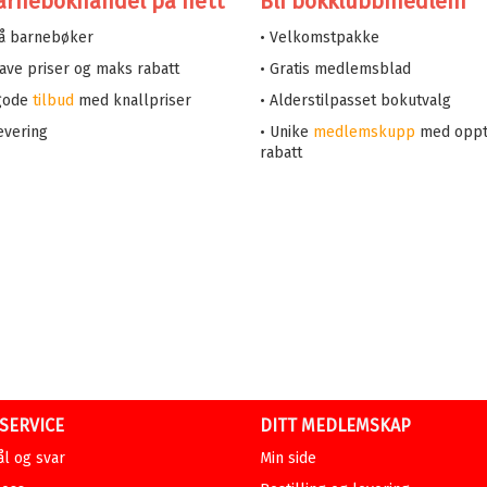
arnebokhandel på nett
Bli bokklubbmedlem
på barnebøker
• Velkomstpakke
 lave priser og maks rabatt
• Gratis medlemsblad
 gode
tilbud
med knallpriser
• Alderstilpasset bokutvalg
evering
• Unike
medlemskupp
med oppt
rabatt
SERVICE
DITT MEDLEMSKAP
l og svar
Min side