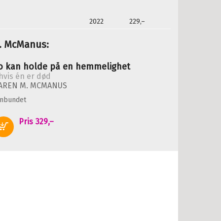
2022
229,–
M. McManus:
o kan holde på en hemmelighet
 hvis én er død
AREN M. MCMANUS
nnbundet
Pris
329,–
Kjøp