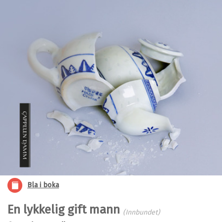
Bla i boka
En lykkelig gift mann
(Innbundet)