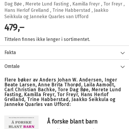
Dag Bøe
,
Merete Lund Fasting
,
Kamilla Freyr
,
Tor Freyr
,
Hans Herlof Grelland
,
Trine Habberstad
,
Jaakko
Seikkula
og
Janneke Quarles van Ufford
479,–
Tittelen finnes ikke lenger i sortimentet.
Fakta
Forfatter:
Anders Johan W. Andersen
,
Omtale
Inger Beate Larsen
,
Anne Brita
Helse- og sosialtjenestene rommer både vedvarende og
Thorød
,
Laila Aamodt
,
Carl
Flere bøker av Anders Johan W. Andersen, Inger
skiftende etiske og filosofiske problemstillinger. Dette
Christian Bachke
,
Tore Dag
Beate Larsen, Anne Brita Thorød, Laila Aamodt,
utfordrer helse- og sosialarbeidere i deres utøvelse av
Bøe
,
Merete Lund Fasting
,
Carl Christian Bachke, Tore Dag Bøe, Merete Lund
Fasting, Kamilla Freyr, Tor Freyr, Hans Herlof
den moralske og faglige dømmekraft, og gjør både
Kamilla Freyr
,
Tor Freyr
,
Hans
Grelland, Trine Habberstad, Jaakko Seikkula og
filosofi og etikk nødvendig og relevant for å skape
Herlof Grelland
,
Trine
Janneke Quarles van Ufford:
reflekterte praktikere. Samtidig kan mange streve med
Habberstad
,
Jaakko Seikkula
å se relevansen av det som oppleves som abstrakt
og
Janneke Quarles van Ufford
filosofi og tenkning i en kompleks og hektisk hverdag.
Å forske blant barn
Innbinding:
Heftet