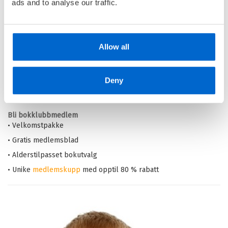
ads and to analyse our traffic.
Din barnebokhandel på nett
• Best på barnebøker
Allow all
• Alltid lave priser og maks rabatt
• Alltid gode
tilbud
med knallpriser
Deny
• Rask levering
Bli bokklubbmedlem
• Velkomstpakke
• Gratis medlemsblad
• Alderstilpasset bokutvalg
• Unike
medlemskupp
med opptil 80 % rabatt