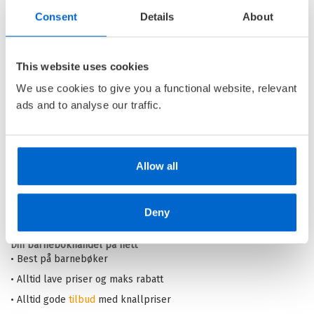
Consent
Details
About
Sune på fjellet
SUNE /
ANDERS JACOBSSON
OG
This website uses cookies
SÖREN OLSSON
We use cookies to give you a functional website, relevant
Ebok
ads and to analyse our traffic.
Pris
179,–
Allow all
Barnas Egen Bokverden – 100% leselyst!
Deny
Din barnebokhandel på nett
• Best på barnebøker
• Alltid lave priser og maks rabatt
• Alltid gode
tilbud
med knallpriser