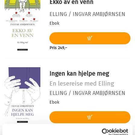
Fugledansen
og moren i et fortvilet forsøk på normal ferietilværelse i
Ekko av en venn
Filformat:
EPUB
badebyen Benidorm.
Bokmål
Nedlastbar lydbok
2010
399,–
Serie:
Elling
ELLING /
INGVAR AMBJØRNSEN
Ingvar Ambjørnsen mottok Brageprisen i 1995 for
Fugledansen
Serienummer:
2
Fugledansen
.
Ebok
Bokmål
Nedlastbar lydbok
2018
399,–
Fugledansen
Bokmål
Heftet
2019
201,–
Pris
249,–
Ingen kan hjelpe meg
En lesereise med Elling
ELLING /
INGVAR AMBJØRNSEN
Ebok
Pris
249,–