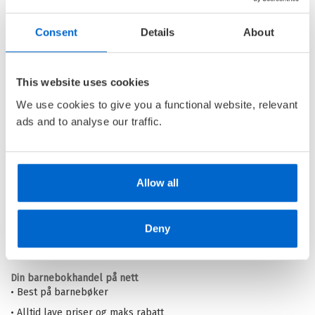
Consent
Details
About
Notater i utlendighet
1-6
This website uses cookies
NOTATER I UTLENDIGHET /
INGVAR AMBJØRNSEN
We use cookies to give you a functional website, relevant
ads and to analyse our traffic.
Ebok
Pris
279,–
Allow all
Deny
Barnas Egen Bokverden – 100% leselyst!
Din barnebokhandel på nett
• Best på barnebøker
• Alltid lave priser og maks rabatt