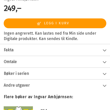
249,–
Ingen angrerett. Kan lastes ned fra Min side under
Digitale produkter. Kan sendes til Kindle.
Fakta
Forfatter:
Ingvar Ambjørnsen
Omtale
Innbinding:
Ebok
Andre bok i
serien om Elling
.
Bøker i serien
Utgivelsesår:
2010
En intelligent, trist men samtidig morsom bok
.
Forlag:
Cappelen Damm
Andre utgaver
I
Fugledansen
våkner Elling på psykiatrisk institusjon,
Språk:
Bokmål
på rom sammen med Kjell Bjarne. To underlige
Fugledansen
ISBN/EAN:
9788202303075
Flere bøker av Ingvar Ambjørnsen:
mennesker nærmer seg hverandre og et skjørt
Bokmål
Lydbok-CD
2008
79,–
Kopibeskyttelse:
Vannmerket
vennskap oppstår. I et tilbakeblikk møter vi også Elling