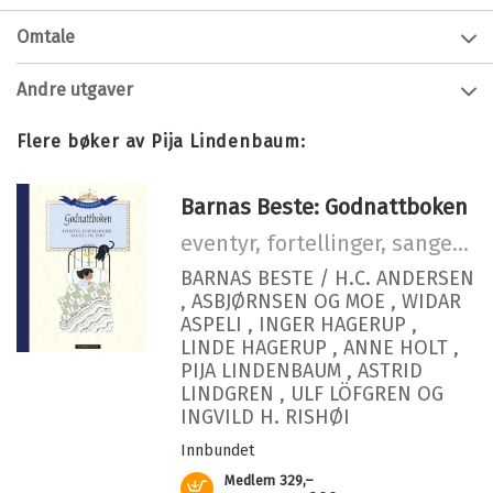
Forfatter:
Pija Lindenbaum
Omtale
Alder:
3 - 6
Hvis man gjør noe galt og får kjeft, hva skal man gjøre
Andre utgaver
Innbinding:
Innbundet
da?
Når dagmammaen til Hjørdis roper:
Utgivelsesår:
2012
Gitte gjemmer seg
Flere bøker av Pija Lindenbaum:
"Hva er det du har gjort?!"
Forlag:
Cappelen Damm
Bokmål
Nedlastbar lydbok
2018
179,–
fryser Gitte til is.
Språk:
Bokmål
Hun vil bare forsvinne
Barnas Beste: Godnattboken
ISBN/EAN:
9788202387419
eventyr, fortellinger, sanger og dikt
Antall sider:
32
BARNAS BESTE /
H.C. ANDERSEN
Originaltittel:
Gittan gömmer bort sej
,
ASBJØRNSEN OG MOE
,
WIDAR
ASPELI
,
INGER HAGERUP
,
Oversatt av:
Rosse, Øystein
LINDE HAGERUP
,
ANNE HOLT
,
PIJA LINDENBAUM
,
ASTRID
LINDGREN
,
ULF LÖFGREN
OG
INGVILD H. RISHØI
Innbundet
Medlem
329,–
Kjøp