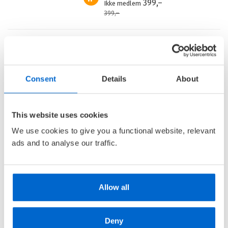
399,–
Ikke medlem
399,–
Barnas Egen Bokverden – 100% leselyst!
Consent
Details
About
Din barnebokhandel på nett
• Best på barnebøker
• Alltid lave priser og maks rabatt
This website uses cookies
• Alltid gode
tilbud
med knallpriser
We use cookies to give you a functional website, relevant
• Rask levering
ads and to analyse our traffic.
Bli bokklubbmedlem
• Velkomstpakke
Allow all
• Gratis medlemsblad
• Alderstilpasset bokutvalg
Deny
• Unike
medlemskupp
med opptil 80 % rabatt