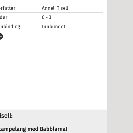
rfatter:
Anneli Tisell
lder:
0 - 3
nnbinding:
Innbundet
tgivelsesår:
2026
rlag:
Cappelen Damm
pråk:
Bokmål
SBN/EAN:
9788202900724
ategori:
Bildebøker
tall sider:
33
iginaltittel:
Godmorgon med
Babblarna
rie:
Babblarna
sell:
tampelang med Babblarna!