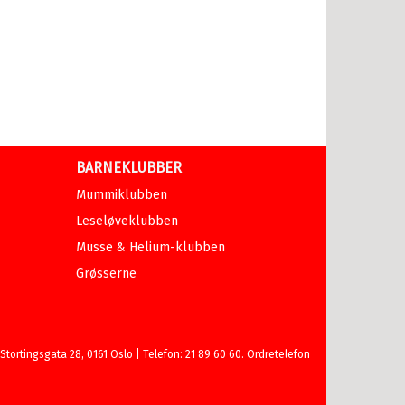
BARNEKLUBBER
Mummiklubben
Leseløveklubben
Musse & Helium-klubben
Grøsserne
ortingsgata 28, 0161 Oslo | Telefon: 21 89 60 60. Ordretelefon