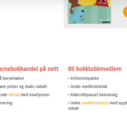
arnebokhandel på nett
Bli bokklubbmedlem
på barnebøker
• Velkomstpakke
 lave priser og maks rabatt
• Gratis medlemsblad
 gode
tilbud
med knallpriser
• Alderstilpasset bokutvalg
evering
• Unike
medlemskupp
med oppt
rabatt