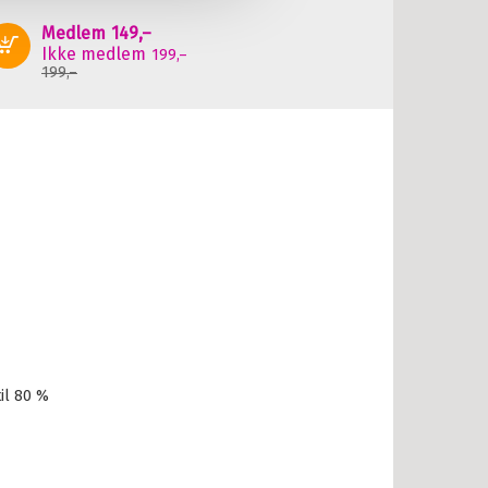
Medlem
149,–
Kjøp
Ikke medlem
199,–
199,–
il 80 %