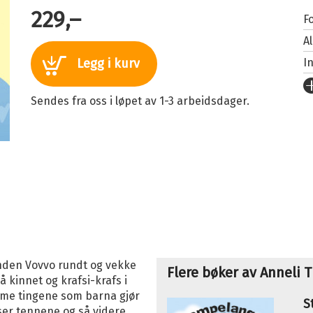
229,–
Fo
A
I
Legg i kurv
U
Sendes fra oss i løpet av 1-3 arbeidsdager.
Fo
S
I
K
An
Or
Se
unden Vovvo rundt og vekke
Flere bøker av Anneli Ti
å kinnet og krafsi-krafs i
amme tingene som barna gjør
S
ser tennene og så videre.