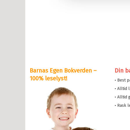
lle >
il Bokserier
e og Helium
eskolen
y Potter
Barnas Egen Bokverden –
Din b
serne
100% leselyst!
• Best 
løve
• Alltid
etten
• Alltid
a i trehuset
• Rask l
 magiske mamma
eMaja