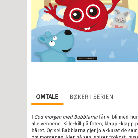
tyr
r, vitser og quiz
abøker
og Lær
ebøker
lle >
il Barnas favoritter
OMTALE
BØKER I SERIEN
kene Bruse
osbananas
I
God morgen med Babblarna
får vi bli med h
alle vennene. Kille-kill på foten, klappi-klapp p
itrollet
håret. Og se! Babblarna gjør jo akkurat de s
en
om morgenen; kler på seg, spiser frokost, pus