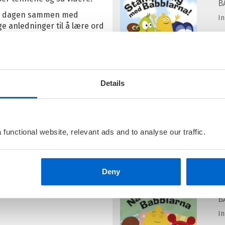
B
te dagen sammen med
I
 anledninger til å lære ord
åkutviklende!
Details
B
B
I
functional website, relevant ads and to analyse our traffic.
Deny
N
B
I