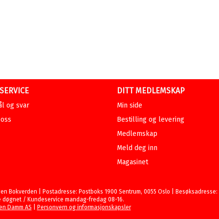
SERVICE
DITT MEDLEMSKAP
l og svar
Min side
 oss
Bestilling og levering
Medlemskap
Meld deg inn
Magasinet
en Bokverden | Postadresse: Postboks 1900 Sentrum, 0055 Oslo | Besøksadresse: St
 døgnet / Kundeservice mandag-fredag 08-16.
en Damm AS
|
Personvern og informasjonskapsler