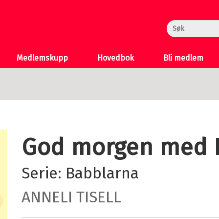
rheksa
n og Katten
 >
Medlemskupp
Hovedbok
Bli medlem
God morgen med 
Serie:
Babblarna
ANNELI TISELL