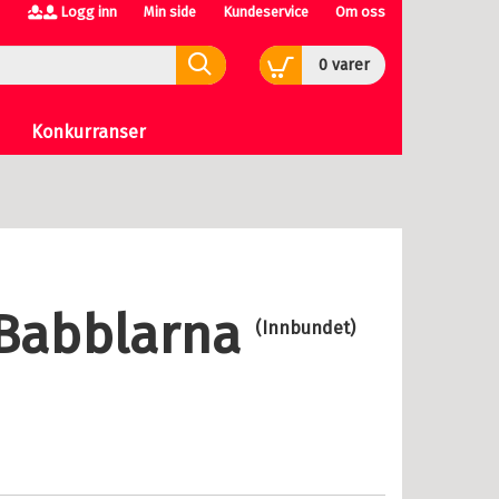
Logg inn
Min side
Kundeservice
Om oss
0
varer
Konkurranser
Babblarna
(Innbundet)