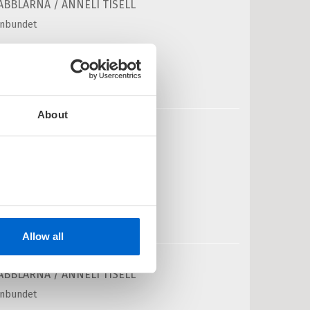
ABBLARNA /
ANNELI TISELL
nnbundet
Medlem
149,–
Kjøp
Ikke medlem
199,–
199,–
About
ursdag hos Babblarna
ABBLARNA /
ANNELI TISELL
nnbundet
Medlem
174,–
Kjøp
Ikke medlem
199,–
199,–
Allow all
atti natt, Babblarna
ABBLARNA /
ANNELI TISELL
nnbundet