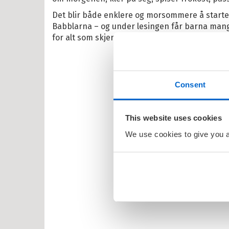
Det blir både enklere og morsommere å star
larna
Babblarna – og under lesingen får barna mange
ten og Petra
for alt som skjer om morgenen. Koselig og spr
rt Åberg
ein Sabeltann
Consent
nnmann Sam
bjørn Egner
This website uses cookies
id Lindgren
We use cookies to give you a 
ma Mø
nehagevenner
ten
erheksa
en og Katten