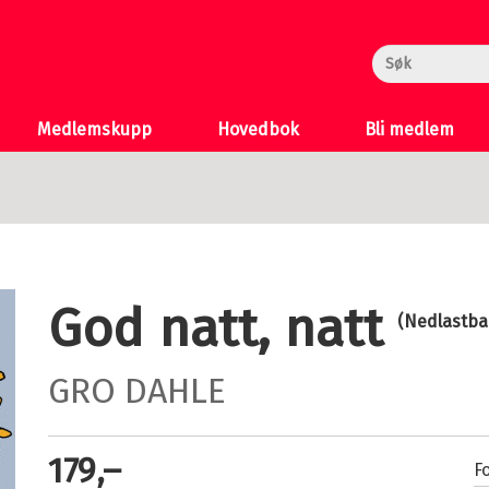
rheksa
n og Katten
 >
Medlemskupp
Hovedbok
Bli medlem
God natt, natt
(Nedlastba
GRO DAHLE
179,–
Fo