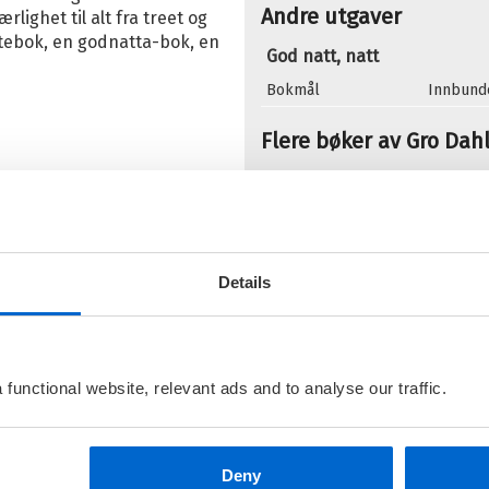
Andre utgaver
rlighet til alt fra treet og
stebok, en godnatta-bok, en
God natt, natt
Bokmål
Innbund
Flere bøker av Gro Dahl
O
G
N
Details
functional website, relevant ads and to analyse our traffic.
S
G
N
Deny