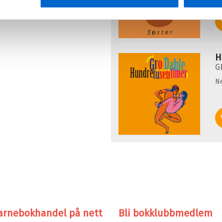
H
G
N
arnebokhandel på nett
Bli bokklubbmedlem