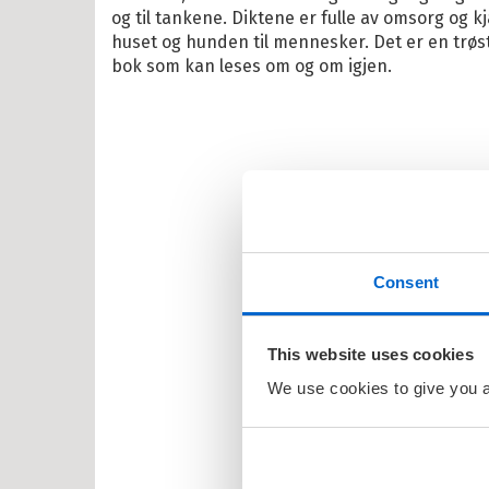
og til tankene. Diktene er fulle av omsorg og kjæ
il Barnas favoritter
huset og hunden til mennesker. Det er en trø
bok som kan leses om og om igjen.
kene Bruse
osbananas
itrollet
en
larna
ten og Petra
Consent
rt Åberg
This website uses cookies
ein Sabeltann
We use cookies to give you a 
nnmann Sam
bjørn Egner
id Lindgren