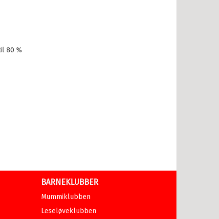
il 80 %
BARNEKLUBBER
Mummiklubben
Leseløveklubben