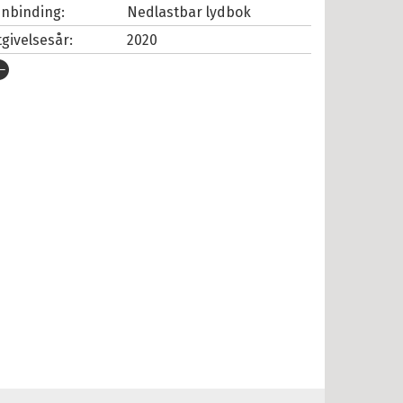
nnbinding:
Nedlastbar lydbok
tgivelsesår:
2020
rlag:
Cappelen Damm
pråk:
Bokmål
SBN/EAN:
9788202681272
nnleser:
Frogner, Charlotte
illetid:
0:13
opibeskyttelse:
Vannmerket
lformat:
MP3