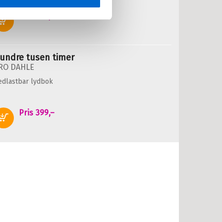
Pris
399,–
Kjøp
undre tusen timer
RO DAHLE
edlastbar lydbok
Pris
399,–
Kjøp