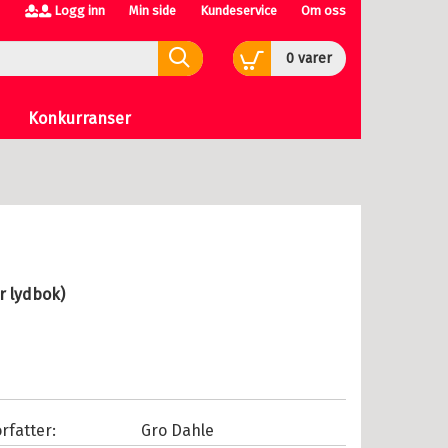
Logg inn
Min side
Kundeservice
Om oss
0
varer
Konkurranser
r lydbok)
rfatter:
Gro Dahle