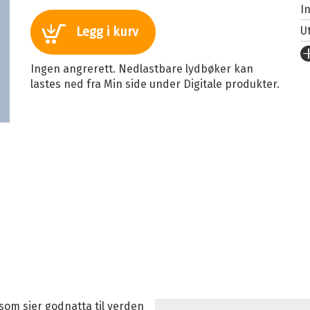
I
U
Legg i kurv
Fo
Ingen angrerett. Nedlastbare lydbøker kan
S
lastes ned fra Min side under Digitale produkter.
I
I
Sp
K
Fi
 som sier godnatta til verden