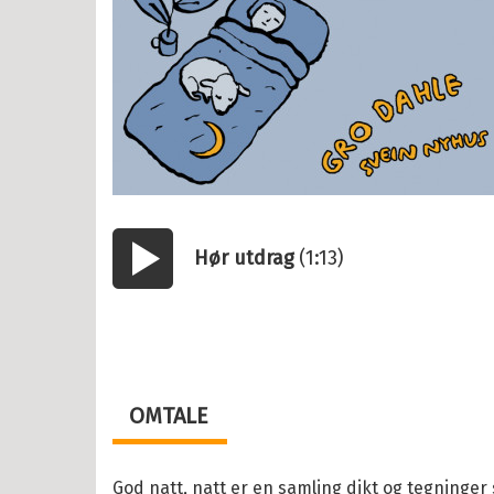
2 år
il Barnebøker
esanger
tyr
Hør utdrag
(1:13)
r, vitser og quiz
Start/pause
abøker
og Lær
ebøker
OMTALE
lle >
God natt, natt er en samling dikt og tegninger