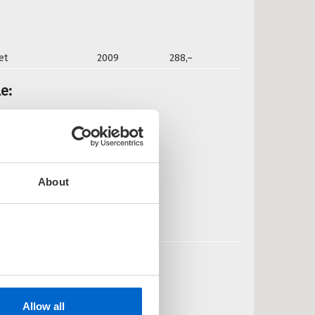
et
2009
288,–
e:
ransjeriet
RO DAHLE
edlastbar lydbok
About
Pris
449,–
Kjøp
øster
RO DAHLE
edlastbar lydbok
Allow all