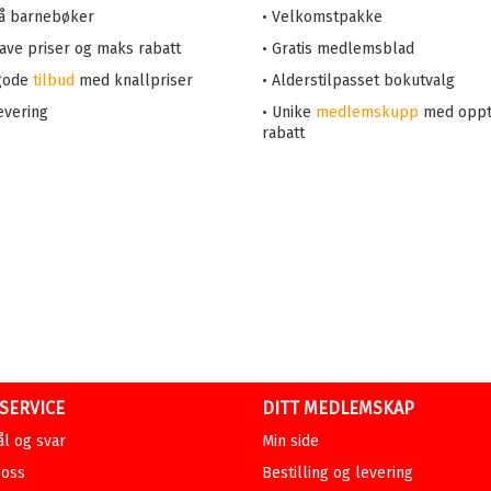
på barnebøker
• Velkomstpakke
 lave priser og maks rabatt
• Gratis medlemsblad
 gode
tilbud
med knallpriser
• Alderstilpasset bokutvalg
evering
• Unike
medlemskupp
med oppt
rabatt
SERVICE
DITT MEDLEMSKAP
l og svar
Min side
 oss
Bestilling og levering