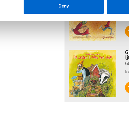
S
Deny
N
G
l
G
N