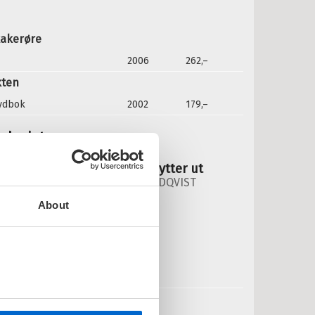
iginaltittel:
Pannkakstårtan
kakerøre
versatt av:
Einan, Anne
2006
262,–
rie:
Gubben og katten
kten
erienummer:
1
lydbok
2002
179,–
rdqvist:
ubben og katten - Katten flytter ut
UBBEN OG KATTEN /
SVEN NORDQVIST
edlastbar lydbok
About
Pris
179,–
Kjøp
ulegrøten