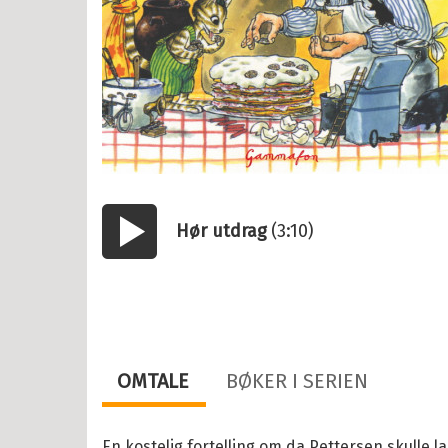
år
år
2 år
il Barnebøker
Hør utdrag
(3:10)
esanger
Start/pause
tyr
r, vitser og quiz
abøker
OMTALE
BØKER I SERIEN
og Lær
ebøker
En kostelig fortelling om da Pettersen skulle 