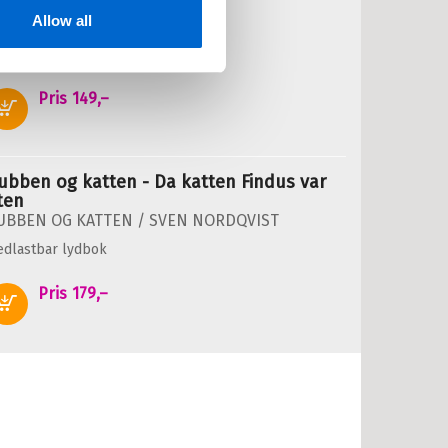
VEN NORDQVIST
Allow all
edlastbar lydbok
Pris
149,–
Kjøp
ubben og katten - Da katten Findus var
iten
UBBEN OG KATTEN /
SVEN NORDQVIST
edlastbar lydbok
Pris
179,–
Kjøp