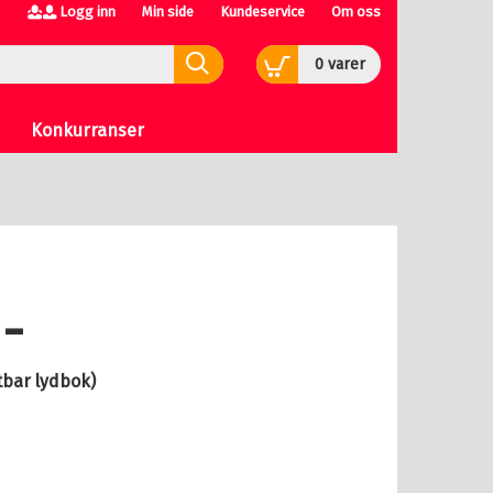
Logg inn
Min side
Kundeservice
Om oss
0
varer
Konkurranser
-
tbar lydbok)