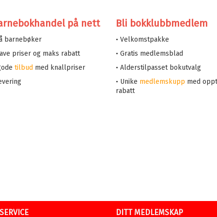
arnebokhandel på nett
Bli bokklubbmedlem
på barnebøker
• Velkomstpakke
 lave priser og maks rabatt
• Gratis medlemsblad
 gode
tilbud
med knallpriser
• Alderstilpasset bokutvalg
evering
• Unike
medlemskupp
med oppt
rabatt
SERVICE
DITT MEDLEMSKAP