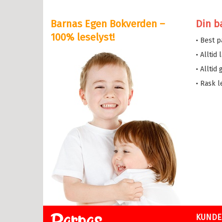
y Potter
Barnas Egen Bokverden –
Din b
serne
100% leselyst!
• Best 
løve
• Alltid
etten
• Alltid
a i trehuset
• Rask l
 magiske mamma
eMaja
sen min
lle >
il Ungdomsbøker
abøker
KUNDE