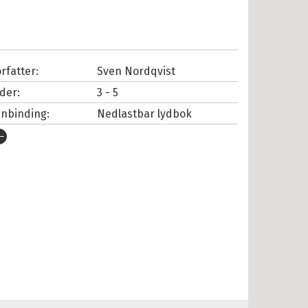
rfatter:
Sven Nordqvist
lder:
3 - 5
nnbinding:
Nedlastbar lydbok
tgivelsesår:
2002
rlag:
Gammafon
pråk:
Bokmål
SBN/EAN:
9788282182881
nnleser:
Bøe, Sigve
lustratør:
Nordqvist, Sven
illetid:
0:19
opibeskyttelse:
Vannmerket
lformat:
MP3