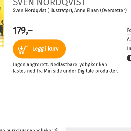
SVEN NORDQVIST
Sven Nordqvist (Illustratør)
Anne Einan (Oversetter)
179,–
Fo
A
I
Legg i kurv
U
Ingen angrerett. Nedlastbare lydbøker kan
Fo
lastes ned fra Min side under Digitale produkter.
S
I
I
Il
Sp
K
Fi
lage bursdagspannekaker til