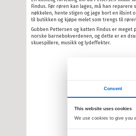
lle >
Findus. Før røren kan lages, må han reparere 
nøkkelen, hente stigen og jage bort en illsint 
til butikken og kjøpe melet som trengs til røren
Gubben Pettersen og katten Findus er meget p
il Barnas favoritter
norske barnebokverdenen, og dette er en dr
kene Bruse
skuespillere, musikk og lydeffekter.
osbananas
itrollet
en
larna
Consent
ten og Petra
rt Åberg
This website uses cookies
We use cookies to give you a 
ein Sabeltann
nnmann Sam