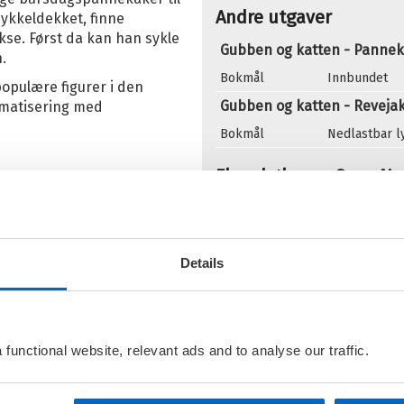
Andre utgaver
sykkeldekket, finne
Or
okse. Først da kan han sykle
Gubben og katten - Panne
O
.
Bokmål
Innbundet
Se
opulære figurer i den
Gubben og katten - Reveja
amatisering med
S
Bokmål
Nedlastbar 
Flere bøker av Sven No
G
G
N
Details
functional website, relevant ads and to analyse our traffic.
J