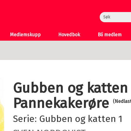
rheksa
n og Katten
 >
Medlemskupp
Hovedbok
Bli medlem
Gubben og katten 
Pannekakerøre
(Nedlas
Serie:
Gubben og katten
1