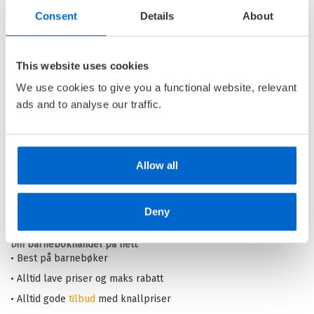
Consent
Details
About
Gutta i det enda større
trehuset med 26 etasjer
This website uses cookies
GUTTA I TREHUSET /
ANDY
We use cookies to give you a functional website, relevant
GRIFFITHS
ads and to analyse our traffic.
Heftet
Kjøp
Pris
179,–
Allow all
Barnas Egen Bokverden – 100% leselyst!
Deny
Din barnebokhandel på nett
• Best på barnebøker
• Alltid lave priser og maks rabatt
• Alltid gode
tilbud
med knallpriser