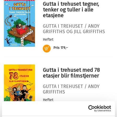
ubåt for å redde livet.
Bokmål
Innbundet
2017
261,–
Gutta i trehuset tegner,
Antall sider:
369
Gutta i trehuset med 91 etasjer sitter barnevakt i en
Bli med på et VANNvittig eventyr med verdens verste
tenker og tuller i alle
Illustratør:
Denton, Terry
bagett
barnevakter!
etasjene
Originaltittel:
The 91-storey treehouse
Bokmål
Nedlastbar lydbok
2020
399,–
GUTTA I TREHUSET /
ANDY
Oversatt av:
Mehren, Hege
GRIFFITHS
OG
JILL GRIFFITHS
Serie:
Gutta i trehuset
Heftet
Serienummer:
7
Kjøp
Pris
179,–
Gutta i trehuset med 78
etasjer blir filmstjerner
GUTTA I TREHUSET /
ANDY
GRIFFITHS
Heftet
Kjøp
Pris
179,–