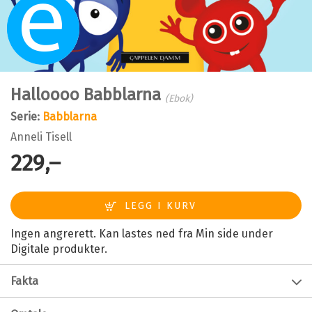
Ebok
Halloooo Babblarna
(Ebok)
Serie:
Babblarna
Anneli Tisell
229,–
Ingen angrerett. Kan lastes ned fra Min side under
Digitale produkter.
Fakta
Forfatter:
Anneli Tisell