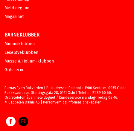
Meld deg inn
Magasinet
BARNEKLUBBER
Mummiklubben
Leseløveklubben
Musse & Helium-klubben
Grøsserne
Barnas Egen Bokverden | Postadresse: Postboks 1900 Sentrum, 0055 Oslo |
Besøksadresse: Stortingsgata 28, 0161 Oslo | Telefon: 21 89 60 60.
Ordretelefon åpen hele døgnet / Kundeservice mandag-fredag 08-16.
©
Cappelen Damm AS
|
Personvern og informasjonskapsler
Facebook
Forlagsliv