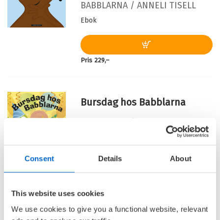
BABBLARNA /
ANNELI TISELL
Ebok
Pris
229,–
Bursdag hos Babblarna
BABBLARNA /
ANNELI TISELL
Ebok
Consent
Details
About
Pris
229,–
This website uses cookies
We use cookies to give you a functional website, relevant
Barnas Egen Bokverden – 100% leselyst!