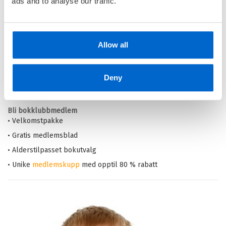
ads and to analyse our traffic.
Din barnebokhandel på nett
• Best på barnebøker
Allow all
• Alltid lave priser og maks rabatt
• Alltid gode
tilbud
med knallpriser
Deny
• Rask levering
Bli bokklubbmedlem
• Velkomstpakke
• Gratis medlemsblad
• Alderstilpasset bokutvalg
• Unike
medlemskupp
med opptil 80 % rabatt