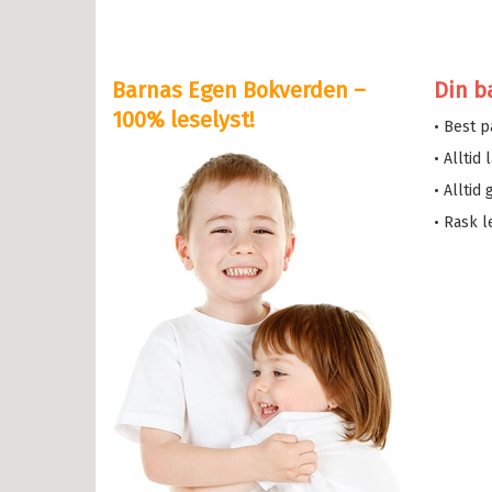
eskolen
y Potter
Barnas Egen Bokverden –
Din b
serne
100% leselyst!
• Best 
løve
• Alltid
etten
• Alltid
a i trehuset
• Rask l
 magiske mamma
eMaja
sen min
lle >
il Ungdomsbøker