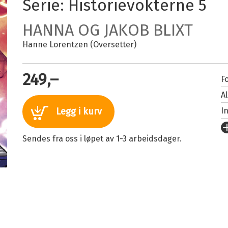
Serie:
Historievokterne
5
HANNA OG JAKOB BLIXT
Hanne Lorentzen (Oversetter)
249,–
Fo
A
I
Legg i kurv
U
Sendes fra oss i løpet av 1-3 arbeidsdager.
Fo
S
I
An
Or