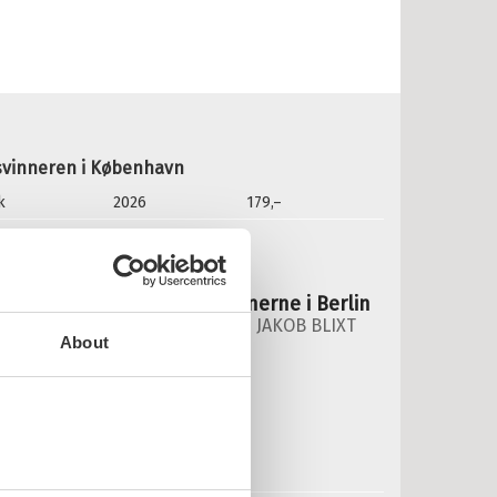
versatt av:
Lorentzen, Hanne
rie:
Historievokterne
erienummer:
5
isvinneren i København
k
2026
179,–
 Jakob Blixt:
istorievokterne: Falskmyntnerne i Berlin
ISTORIEVOKTERNE /
HANNA OG JAKOB BLIXT
About
nnbundet
Pris
249,–
Kjøp