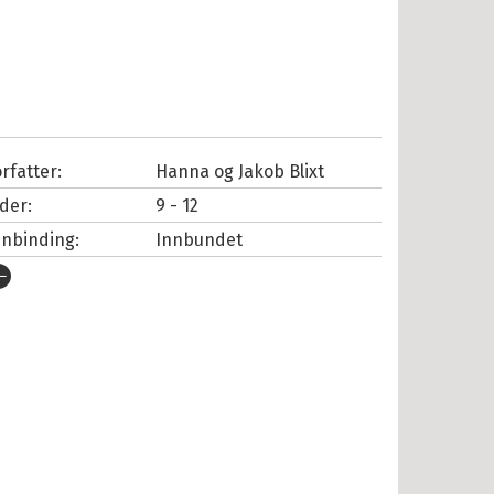
rfatter:
Hanna og Jakob Blixt
lder:
9 - 12
nnbinding:
Innbundet
tgivelsesår:
2026
rlag:
Cappelen Damm
pråk:
Bokmål
SBN/EAN:
9788202871413
tall sider:
128
iginaltittel:
Nobelpristagaren i
Köbenhamn