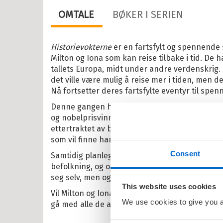
ebøker
OMTALE
BØKER I SERIEN
lle >
Historievokterne
er en fartsfylt og spennende
Milton og Iona som kan reise tilbake i tid. De h
il Barnas favoritter
tallets Europa, midt under andre verdenskrig.
det ville være mulig å reise mer i tiden, men d
kene Bruse
Nå fortsetter deres fartsfylte eventyr til spe
osbananas
Denne gangen har de havnet i København, der
og nobelprisvinneren Niels Bohr. Hans kunn
itrollet
ettertraktet av både tyskere og briter. Men ka
som vil finne ham og ta dette forferdelige våpen
en
Consent
Samtidig planlegges en razzia for å fange hel
larna
befolkning, og også Niels Bohr svever i fare. H
ten og Petra
seg selv, men også familien sin å tenke på.
This website uses cookies
Vil Milton og Iona klare å få Niels Bohr i sikker
rt Åberg
We use cookies to give you a 
gå med alle de andre på flukt i Danmark?
ein Sabeltann