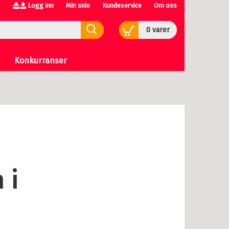
Logg inn
Min side
Kundeservice
Om oss
0
varer
Konkurranser
 i