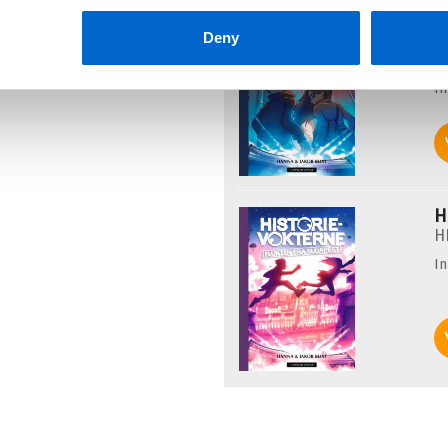
H
Deny
A
H
I
H
H
I