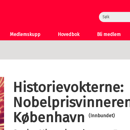
rheksa
n og Katten
 >
Medlemskupp
Hovedbok
Bli medlem
Historievokterne:
Nobelprisvinneren
København
(Innbundet)