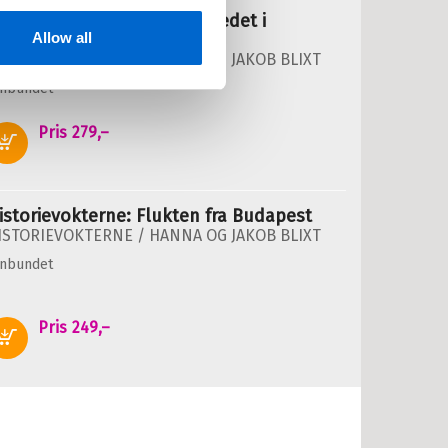
istorievokterne: Gjemmestedet i
msterdam
Allow all
ISTORIEVOKTERNE /
HANNA OG JAKOB BLIXT
nnbundet
Pris
279,–
Kjøp
istorievokterne: Flukten fra Budapest
ISTORIEVOKTERNE /
HANNA OG JAKOB BLIXT
nnbundet
Pris
249,–
Kjøp