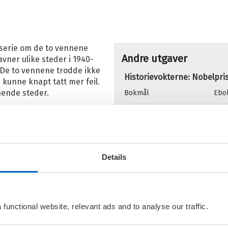
O
Se
S
 serie om de to vennene
Andre utgaver
avner ulike steder i 1940-
 De to vennene trodde ikke
Historievokterne: Nobelpr
e kunne knapt tatt mer feil.
nnende steder.
Bokmål
Ebo
 de møter kjernefysikeren
Flere bøker av Hanna og
skap om atomvåpen er
nskje er de ikke de eneste
H
et i bruk ...
H
Details
e Danmarks jødiske
I
an har imidlertid ikke bare
het i tide? Og hvordan vil det
functional website, relevant ads and to analyse our traffic.