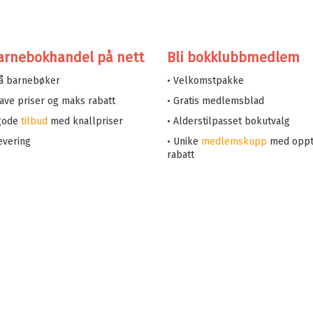
arnebokhandel på nett
Bli bokklubbmedlem
på barnebøker
• Velkomstpakke
 lave priser og maks rabatt
• Gratis medlemsblad
 gode
tilbud
med knallpriser
• Alderstilpasset bokutvalg
evering
• Unike
medlemskupp
med oppt
rabatt