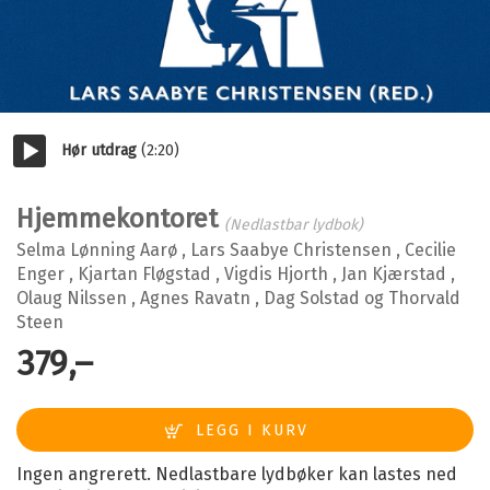
Hør utdrag
(2:20)
Start/pause
Hjemmekontoret
(Nedlastbar lydbok)
Selma Lønning Aarø
,
Lars Saabye Christensen
,
Cecilie
Enger
,
Kjartan Fløgstad
,
Vigdis Hjorth
,
Jan Kjærstad
,
Olaug Nilssen
,
Agnes Ravatn
,
Dag Solstad
og
Thorvald
Steen
379,–
Ingen angrerett. Nedlastbare lydbøker kan lastes ned