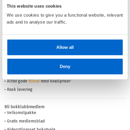
This website uses cookies
We use cookies to give you a functional website, relevant
Pris
449,–
ads and to analyse our traffic.
Barnas Egen Bokverden – 100% leselyst!
Allow all
Din barnebokhandel på nett
• Best på barnebøker
Deny
• Alltid lave priser og maks rabatt
• Alltid gode
tilbud
med knallpriser
• Rask levering
Bli bokklubbmedlem
• Velkomstpakke
• Gratis medlemsblad
• Alderstilpasset bokutvalg