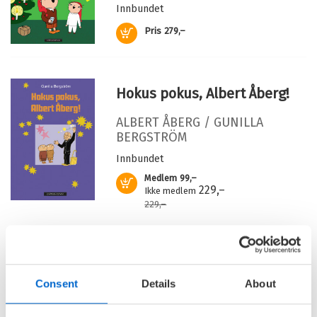
Innbundet
Originaltittel:
Var är bus-Alfons?
Kjøp
Pris
279,–
Oversatt av:
Bringsværd, Tor Åge
Serie:
Albert Åberg
Hokus pokus, Albert Åberg!
ALBERT ÅBERG /
GUNILLA
BERGSTRÖM
Innbundet
Medlem
99,–
Kjøp
229,–
Ikke medlem
229,–
Albert Åberg begynner på
skolen
Consent
Details
About
ALBERT ÅBERG /
GUNILLA