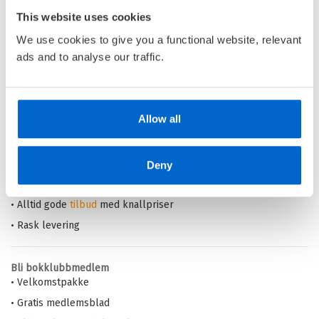
BERGSTRÖM
This website uses cookies
Innbundet
We use cookies to give you a functional website, relevant
Kjøp
Pris
279,–
ads and to analyse our traffic.
Barnas Egen Bokverden – 100% leselyst!
Allow all
Din barnebokhandel på nett
• Best på barnebøker
Deny
• Alltid lave priser og maks rabatt
• Alltid gode
tilbud
med knallpriser
• Rask levering
Bli bokklubbmedlem
• Velkomstpakke
• Gratis medlemsblad