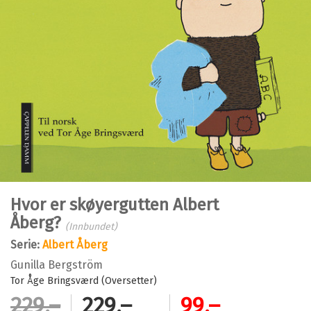
Hvor er skøyergutten Albert
Åberg?
(Innbundet)
Serie:
Albert Åberg
Gunilla Bergström
Tor Åge Bringsværd (Oversetter)
229,–
229,–
99,–