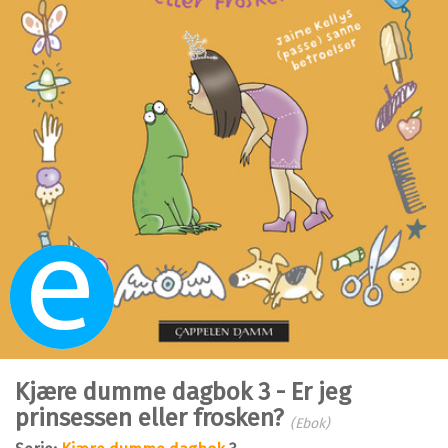
Ebok
Kjære dumme dagbok 3 - Er jeg
prinsessen eller frosken?
(Ebok)