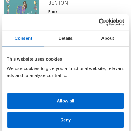
BENTON
Ebok
Pris
179,–
Consent
Details
About
This website uses cookies
Kjære dumme dagbok 1 - La
oss late som dette ALDRI
We use cookies to give you a functional website, relevant
hendte
ads and to analyse our traffic.
KJÆRE DUMME DAGBOK /
JIM
BENTON
Ebok
Allow all
Deny
Pris
179,–