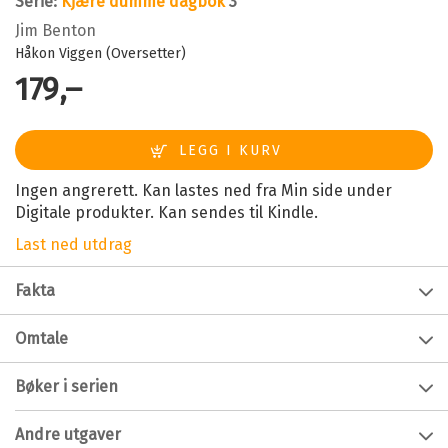
Serie:
Kjære dumme dagbok
3
Jim Benton
Håkon Viggen (Oversetter)
179,–
Ingen angrerett. Kan lastes ned fra Min side under
Digitale produkter. Kan sendes til Kindle.
Last ned utdrag
Fakta
Forfatter:
Jim Benton
Omtale
Alder:
9 - 12
Smugles i Jamie Kellys hemmelige dagbok!
Bøker i serien
Innbinding:
Ebok
Kjære dumme dagbok 3:
Er jeg prinsessen eller frosken?
Utgivelsesår:
2020
Andre utgaver
Jamie er forelsket i Hudson. En viss-person-for-ekkel-