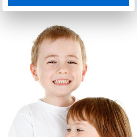
• Unike
medlemskupp
med opptil 80 % rabatt