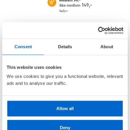
Medlem
99,–
Kjøp
149,–
Ikke medlem
149,–
Barnas Egen Bokverden – 100% leselyst!
Consent
Details
About
Din barnebokhandel på nett
• Best på barnebøker
• Alltid lave priser og maks rabatt
This website uses cookies
• Alltid gode
tilbud
med knallpriser
We use cookies to give you a functional website, relevant
• Rask levering
ads and to analyse our traffic.
Bli bokklubbmedlem
• Velkomstpakke
Allow all
• Gratis medlemsblad
• Alderstilpasset bokutvalg
Deny