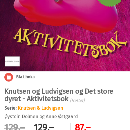
Bla i boka
Knutsen og Ludvigsen og Det store
dyret - Aktivitetsbok
(Heftet)
Serie:
Knutsen & Ludvigsen
Øystein Dolmen
og
Anne Østgaard
129,–
129,–
87,–