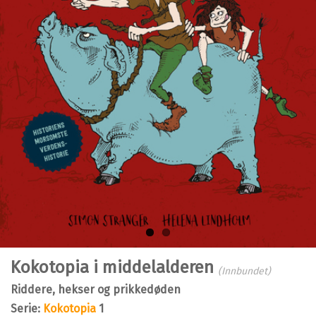
Bla i boka
Kokotopia i middelalderen
(Innbundet)
Riddere, hekser og prikkedøden
Serie:
Kokotopia
1