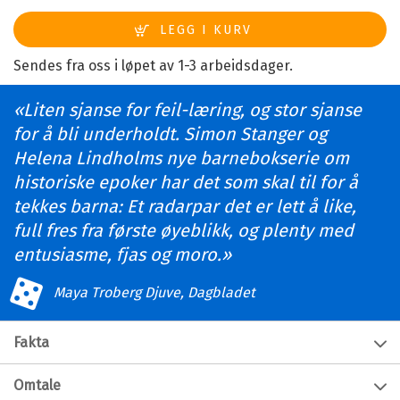
Sendes fra oss i løpet av 1-3 arbeidsdager.
Liten sjanse for feil-læring, og stor sjanse
for å bli underholdt. Simon Stanger og
Helena Lindholms nye barnebokserie om
historiske epoker har det som skal til for å
tekkes barna: Et radarpar det er lett å like,
full fres fra første øyeblikk, og plenty med
entusiasme, fjas og moro.
Maya Troberg Djuve, Dagbladet
Fakta
Forfatter:
Simon Stranger
Omtale