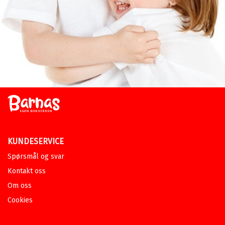
armen, og over skrevs på sin stolte gris Rosinante rir
ridder Don Simon Quijote fra La Mancha i Spania
avgårde sammen med sin nye venn Helena. De legger
Middelalderen bak seg i denne boken og rir videre inn i
Oldtiden i den kommende boken. (Som skal komme en
gang før sommeren).
Christine Lyngdal
barnebokbloggen.no
KUNDESERVICE
Spørsmål og svar
Kontakt oss
Om oss
Cookies