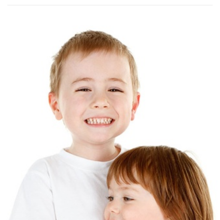
av forskjellige gasser, som nitrogen (78%)
oksygen (21%) og argon (1%).
Språket matcher boken på alle vis.
Det er lekent og
lettlest. Det er krumspring og avsporinger. Det er fakta
og løgn. Det er snakkebobler, ballader, sangtekster,
brev og eventyr. For å nevne noe. Boken er uten regler.
Ingen strenge former. Vil karakterene bryte ut i sang,
får de lov til det. Og for en herlig verden det er! Barn
trenger et dytt bak til å utfordre sin egen kreativitet. De
må se at de ikke alltid er omringet av grenser. Det fins
trafikkregler, tidsfrister, leggetider, godtelover og
gloseprøver. Men det finnes også vitser, sang, liksomlek,
fantasi og promp. Verden rommer alt. En ting utelukker
ikke automatisk den andre. Det er lov å tulle med
historie. Men som med alt her i livet, du må vite hva du
gjør. Og det gjør Simon Stranger! Han vet så inderlig
godt hva han gjør.
Og det syns godt at han har det så
innmari gøy mens han gjør det.
Utstyrt med en bøtte på hodet, et kosteskaft under