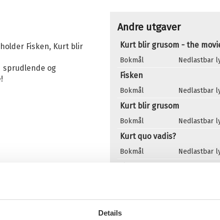
Andre utgaver
Kurt blir grusom - the movi
holder Fisken, Kurt blir
Bokmål
Nedlastbar 
d sprudlende og
Fisken
!
Bokmål
Nedlastbar 
Kurt blir grusom
Bokmål
Nedlastbar 
Kurt quo vadis?
Bokmål
Nedlastbar 
Fisken
Bokmål
Ebok
Kurt blir grusom
Bokmål
Ebok
Details