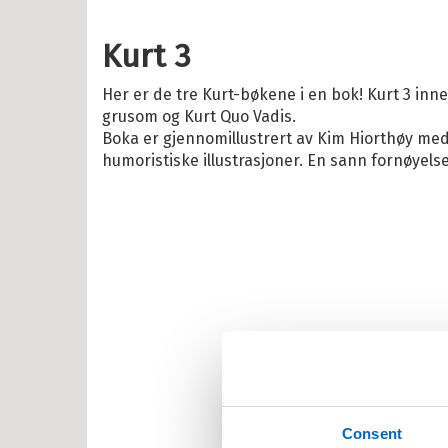
Kurt 3
il Barnebøker
esanger
Her er de tre Kurt-bøkene i en bok! Kurt 3 inne
grusom og Kurt Quo Vadis.
tyr
Boka er gjennomillustrert av Kim Hiorthøy me
r, vitser og quiz
humoristiske illustrasjoner. En sann fornøyelse
abøker
og Lær
ebøker
lle >
il Barnas favoritter
kene Bruse
Consent