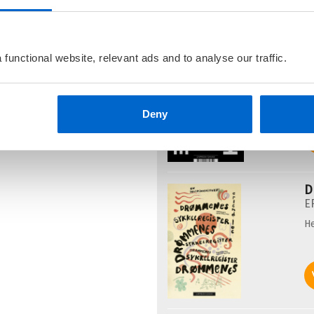
Flere bøker av Erlend L
K
functional website, relevant ads and to analyse our traffic.
E
He
Deny
D
E
He