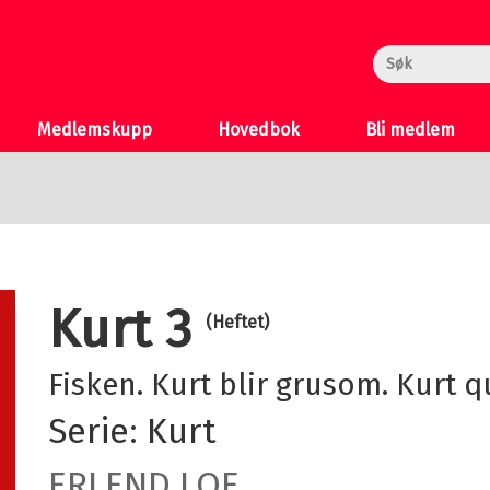
rheksa
n og Katten
 >
Medlemskupp
Hovedbok
Bli medlem
Kurt 3
(Heftet)
Fisken. Kurt blir grusom. Kurt 
Serie:
Kurt
ERLEND LOE