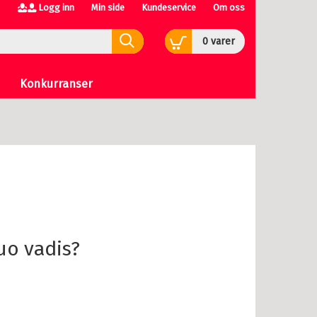
Logg inn
Min side
Kundeservice
Om oss
0
varer
Konkurranser
quo vadis?