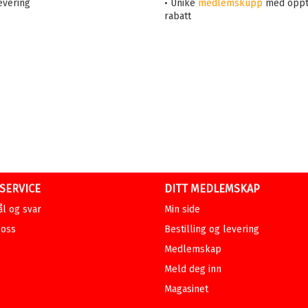
evering
• Unike
medlemskupp
med oppt
rabatt
SERVICE
DITT MEDLEMSKAP
l og svar
Min side
 oss
Bestilling og levering
Medlemskap
Meld deg inn
Magasinet