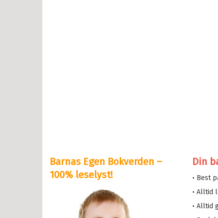
erheksa
en og Katten
lle >
il Bokserier
e og Helium
eskolen
y Potter
Barnas Egen Bokverden –
Din b
serne
100% leselyst!
• Best 
løve
• Alltid
etten
• Alltid
a i trehuset