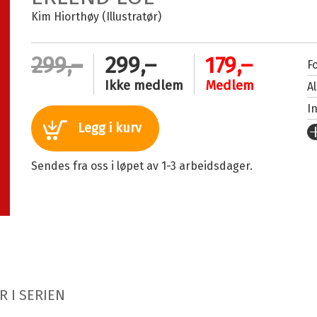
Kim Hiorthøy (Illustratør)
299,–
299,–
179,–
Fo
Ikke medlem
Medlem
A
I
Legg i kurv
U
Fo
Sendes fra oss i løpet av 1-3 arbeidsdager.
S
I
An
Il
Se
R I SERIEN