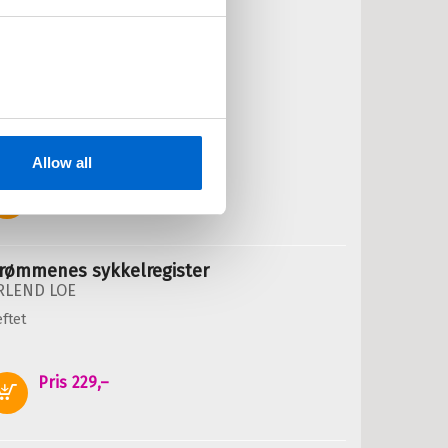
oe:
ukene/Kukane
RLEND LOE
ftet
Allow all
Pris
229,–
Kjøp
rømmenes sykkelregister
RLEND LOE
ftet
Pris
229,–
Kjøp