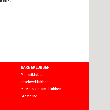
il 80 %
BARNEKLUBBER
Mummiklubben
Leseløveklubben
Musse & Helium-klubben
Grøsserne