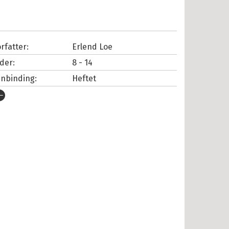
rfatter:
Erlend Loe
lder:
8 - 14
nnbinding:
Heftet
tgivelsesår:
2001
rlag:
Cappelen Damm
pråk:
Bokmål
SBN/EAN:
9788202210984
tall sider:
272
lustratør:
Hiorthøy, Kim
rie:
Kurt