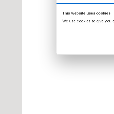
osbananas
itrollet
This website uses cookies
en
We use cookies to give you a 
larna
ten og Petra
rt Åberg
ein Sabeltann
nnmann Sam
bjørn Egner
id Lindgren
ma Mø
nehagevenner
ten