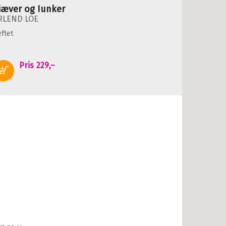
iæver og Iunker
RLEND LOE
ftet
Pris
229,–
Kjøp