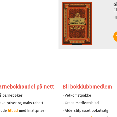
G
E
He
arnebokhandel på nett
Bli bokklubbmedlem
på barnebøker
• Velkomstpakke
 lave priser og maks rabatt
• Gratis medlemsblad
 gode
tilbud
med knallpriser
• Alderstilpasset bokutvalg