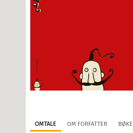
år
r
år
år
år
2 år
OMTALE
OM FORFATTER
BØKE