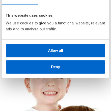
Bli bokklubbmedlem
• Velkomstpakke
• Gratis medlemsblad
This website uses cookies
• Alderstilpasset bokutvalg
We use cookies to give you a functional website, relevant
• Unike
medlemskupp
med opptil 80 % rabatt
ads and to analyse our traffic.
Allow all
Deny