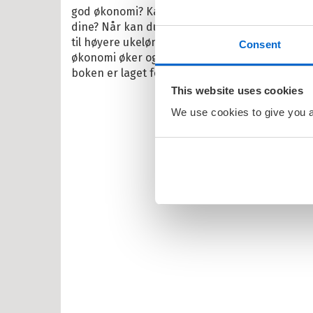
bjørn Egner
god økonomi? Kan barn tjene penger? Og peng
dine? Når kan du få ditt eget bankkort? Og h
id Lindgren
til høyere ukelønn? Gjennom kunnskap og fors
Consent
ma Mø
økonomi øker også sansen for økonomisk selvs
boken er laget for å gjøre økonomi gøy, forstå
nehagevenner
This website uses cookies
ten
We use cookies to give you a 
erheksa
en og Katten
lle >
il Bokserier
e og Helium
eskolen