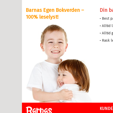
y Potter
Barnas Egen Bokverden –
Din b
serne
100% leselyst!
• Best 
løve
• Alltid
etten
• Alltid
a i trehuset
• Rask l
 magiske mamma
eMaja
sen min
lle >
il Ungdomsbøker
abøker
KUNDE