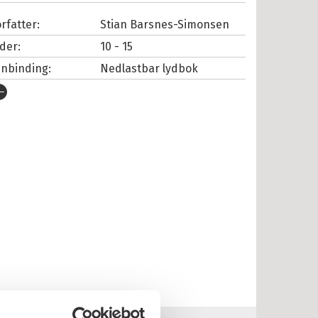
rfatter:
Stian Barsnes-Simonsen
lder:
10 - 15
nnbinding:
Nedlastbar lydbok
tgivelsesår:
2021
rlag:
Cappelen Damm
pråk:
Bokmål
SBN/EAN:
9788202739010
nnleser:
Barsnes-Simonsen, Stian
illetid:
1:50
opibeskyttelse:
Vannmerket
lformat:
MP3