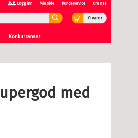
Logg inn
Min side
Kundeservice
Om oss
0
varer
Konkurranser
 supergod med