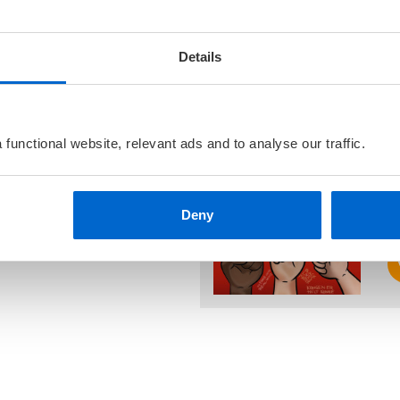
Andre utgaver
ene du får som barn, er de
vordan kan du forhandle deg
Lærepenger
tåelse for penger og
Details
tendighet og frihet! Denne
Bokmål
Innbund
elig og engasjerende!
Flere bøker av Stian 
functional website, relevant ads and to analyse our traffic.
B
D
S
Deny
N