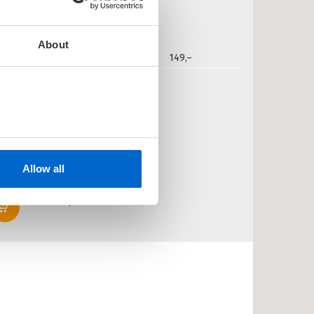
About
et
2020
149,–
Barsnes-Simonsen:
arnas valg
in stemme teller!
TIAN BARSNES-SIMONSEN
Allow all
edlastbar lydbok
Pris
249,–
Kjøp