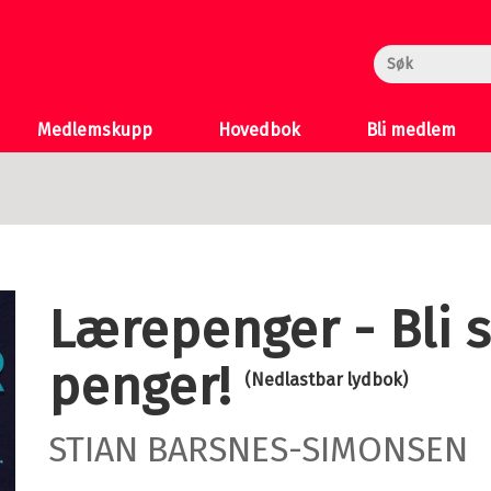
rheksa
n og Katten
 >
Medlemskupp
Hovedbok
Bli medlem
Lærepenger - Bli
penger!
(Nedlastbar lydbok)
STIAN BARSNES-SIMONSEN