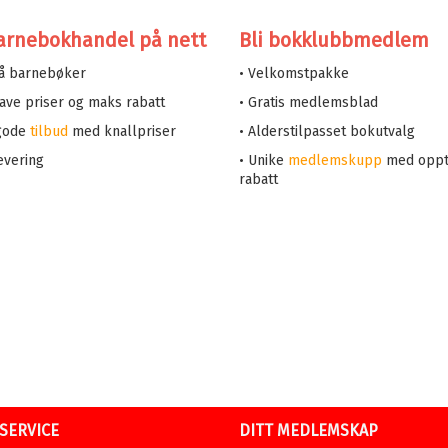
arnebokhandel på nett
Bli bokklubbmedlem
på barnebøker
• Velkomstpakke
 lave priser og maks rabatt
• Gratis medlemsblad
 gode
tilbud
med knallpriser
• Alderstilpasset bokutvalg
evering
• Unike
medlemskupp
med oppt
rabatt
SERVICE
DITT MEDLEMSKAP