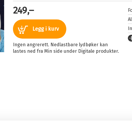
249,–
Fo
A
I
Legg i kurv
U
Ingen angrerett. Nedlastbare lydbøker kan
Fo
lastes ned fra Min side under Digitale produkter.
S
I
I
Sp
K
Fi
 penger det samme som å ha