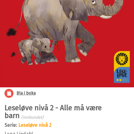
Bla i boka
Leseløve nivå 2 - Alle må være
barn
(Innbundet)
Serie:
Leseløve nivå 2
Lena Lindahl