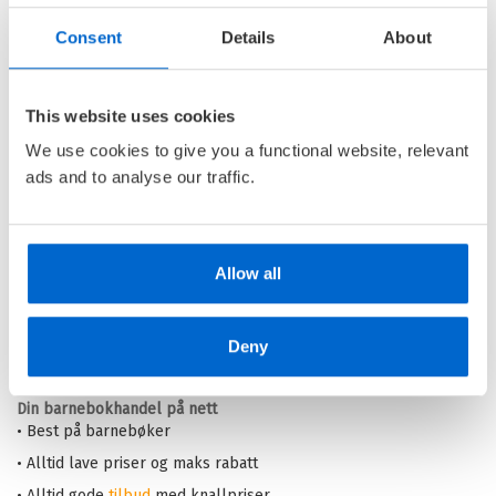
Consent
Details
About
Leseløve nivå 2 - Alle må
bæsje
This website uses cookies
LESELØVE NIVÅ 2 /
LENA
LINDAHL
We use cookies to give you a functional website, relevant
ads and to analyse our traffic.
Innbundet
Medlem
179,–
Kjøp
199,–
Ikke medlem
199,–
Allow all
Barnas Egen Bokverden – 100% leselyst!
Deny
Din barnebokhandel på nett
• Best på barnebøker
• Alltid lave priser og maks rabatt
• Alltid gode
tilbud
med knallpriser