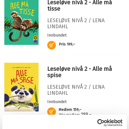
Leseløve nivå 2 - Alle må
Antall sider:
40
hvorfor haiungene spiser sine egne søsken og hvorfor
tisse
kattunger ofte ser så forskjellige ut.
Illustratør:
Aas, Jens A. Larsen
Serie:
Leseløve nivå 2
LESELØVE NIVÅ 2 /
LENA
Leseløve nivå 2
LINDAHL
Innbundet
Kjøp
Pris
199,–
Leseløve nivå 2 - Alle må
spise
LESELØVE NIVÅ 2 /
LENA
LINDAHL
Innbundet
Medlem
159,–
Kjøp
189,–
Ikke medlem
189,–