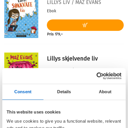
LILLYS LIV /
MAZ EVANS
Originaltittel:
The exploding life of Scarlett
Ebok
Fife
Oversatt av:
Almhjell, Line
Serie:
Lillys liv
Pris
179,–
Serienummer:
1
Lillys skjelvende liv
LILLYS LIV /
MAZ EVANS
Ebok
Consent
Details
About
Pris
179,–
This website uses cookies
We use cookies to give you a functional website, relevant
Barnas Egen Bokverden – 100% leselyst!
ads and to analyse our traffic.