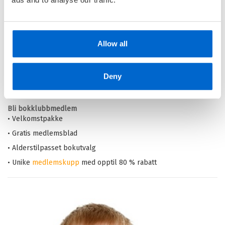
Din barnebokhandel på nett
• Best på barnebøker
Allow all
• Alltid lave priser og maks rabatt
• Alltid gode
tilbud
med knallpriser
Deny
• Rask levering
Bli bokklubbmedlem
• Velkomstpakke
• Gratis medlemsblad
• Alderstilpasset bokutvalg
• Unike
medlemskupp
med opptil 80 % rabatt