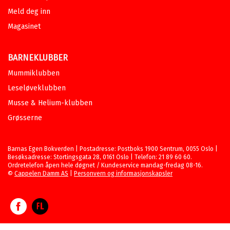
Meld deg inn
Magasinet
BARNEKLUBBER
Mummiklubben
Leseløveklubben
Musse & Helium-klubben
Grøsserne
Barnas Egen Bokverden | Postadresse: Postboks 1900 Sentrum, 0055 Oslo |
Besøksadresse: Stortingsgata 28, 0161 Oslo | Telefon: 21 89 60 60.
Ordretelefon åpen hele døgnet / Kundeservice mandag-fredag 08-16.
©
Cappelen Damm AS
|
Personvern og informasjonskapsler
Facebook
Forlagsliv