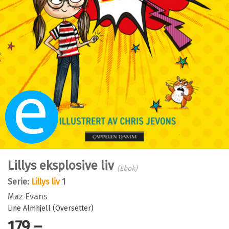
Ebok
Lillys eksplosive liv
(Ebok)
Serie:
Lillys liv
1
Maz Evans
Line Almhjell (Oversetter)
179,–