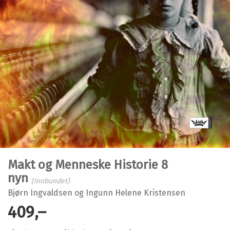
Makt og Menneske Historie 8
nyn
(Innbundet)
Bjørn Ingvaldsen
og
Ingunn Helene Kristensen
409,–