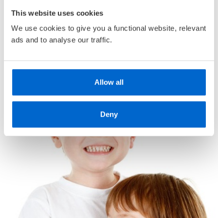
• Alderstilpasset bokutvalg
kuttet vekk og språket forenklet. Vi søker de lange
This website uses cookies
linjene gjennom dypdykk i materien. Vi har vært på jakt
• Unike
medlemskupp
med opptil 80 % rabatt
etter den gode historie – og funnet den.
We use cookies to give you a functional website, relevant
ads and to analyse our traffic.
Verket inneholder:
Elevbøker
Lærerveiledninger
Gratis læringsobjekter på Internett
Allow all
Deny