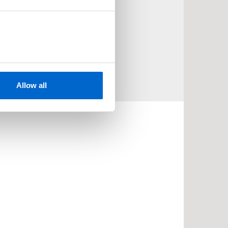
rie:
Mia og Mons
erienummer:
2
Allow all