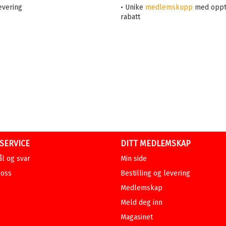
evering
• Unike
medlemskupp
med oppt
rabatt
SERVICE
DITT MEDLEMSKAP
l og svar
Min side
 oss
Bestilling og levering
Medlemskap
Meld deg inn
Magasinet