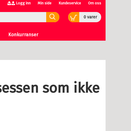
Logg inn
Min side
Kundeservice
Om oss
0
varer
Konkurranser
sessen som ikke