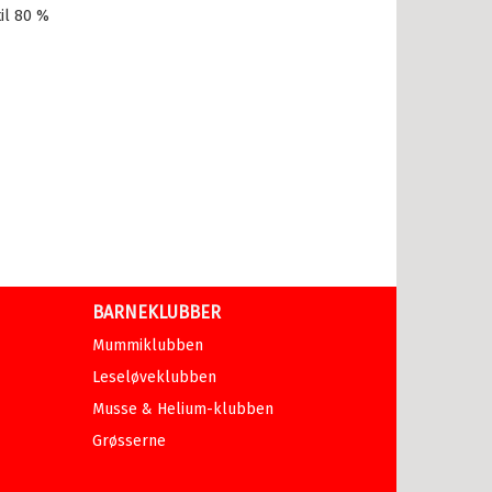
il 80 %
BARNEKLUBBER
Mummiklubben
Leseløveklubben
Musse & Helium-klubben
Grøsserne