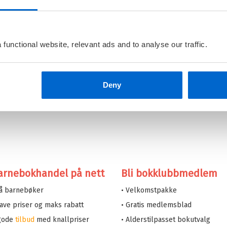
n. Alt går ikke som planlagt i
Se
 trengs for å gjøre alt litt
S
functional website, relevant ads and to analyse our traffic.
fått ny rattkjelke, og den
r av og må på sykehus. Hun
hvordan? Da forteller farmor
ons får en idé.
Deny
arnebokhandel på nett
Bli bokklubbmedlem
på barnebøker
• Velkomstpakke
 lave priser og maks rabatt
• Gratis medlemsblad
 gode
tilbud
med knallpriser
• Alderstilpasset bokutvalg