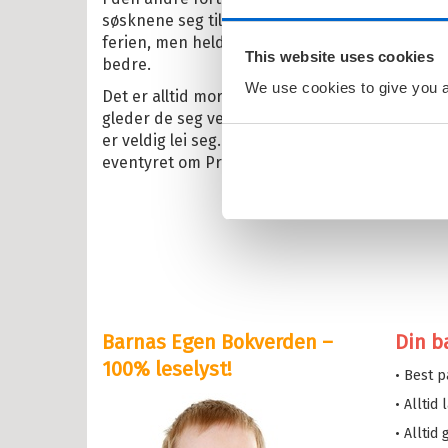
ten
søsknene seg til å reise til farmor i vinterferie
erheksa
ferien, men heldigvis vet farmor akkurat hva som
This website uses cookies
bedre.
en og Katten
We use cookies to give you a 
Det er alltid moro hos farmor. Mia og Mons har 
lle >
gleder de seg veldig til å prøve. Men Mia falle
er veldig lei seg. Mons vil gjerne trøste, men 
eventyret om Prinsessen som ikke ville le, og M
il Bokserier
e og Helium
eskolen
y Potter
Barnas Egen Bokverden –
Din b
serne
100% leselyst!
• Best 
løve
• Alltid
etten
• Alltid