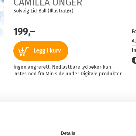
CAMILLA UNGER
Solveig Lid Ball (Illustratør)
199,–
Fo
A
I
Legg i kurv
U
Ingen angrerett. Nedlastbare lydbøker kan
Fo
lastes ned fra Min side under Digitale produkter.
S
I
I
Il
Sp
K
Details
Fi
n hennes Mons gleder