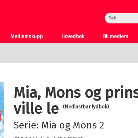
rheksa
n og Katten
 >
Medlemskupp
Hovedbok
Bli medlem
Mia, Mons og prin
ville le
(Nedlastbar lydbok)
Serie:
Mia og Mons
2