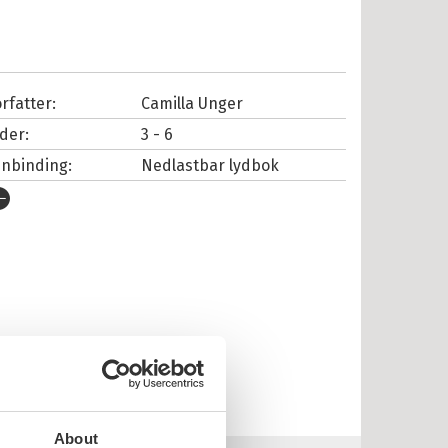
rfatter:
Camilla Unger
lder:
3 - 6
nnbinding:
Nedlastbar lydbok
tgivelsesår:
2024
rlag:
Cappelen Damm
pråk:
Bokmål
SBN/EAN:
9788202849139
nnleser:
Kruse, Benedikte
lustratør:
Ball, Solveig Lid
illetid:
0:16
opibeskyttelse:
Vannmerket
About
lformat:
MP3