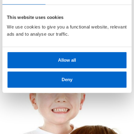
• Velkomstpakke
Serie:
Mia og Mons
• Gratis medlemsblad
Serienummer:
4
This website uses cookies
• Alderstilpasset bokutvalg
We use cookies to give you a functional website, relevant
• Unike
medlemskupp
med opptil 80 % rabatt
ads and to analyse our traffic.
Allow all
Deny