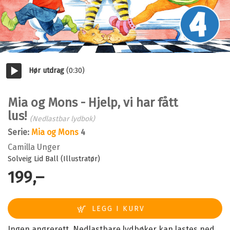
Hør utdrag
(0:30)
Start/pause
Mia og Mons - Hjelp, vi har fått
lus!
(Nedlastbar lydbok)
Serie:
Mia og Mons
4
Camilla Unger
Solveig Lid Ball (Illustratør)
199,–
Ingen angrerett. Nedlastbare lydbøker kan lastes ned