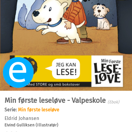
Ebok
Min første leseløve - Valpeskole
(Ebok)
Serie:
Min første leseløve
Eldrid Johansen
Eivind Gulliksen (Illustratør)