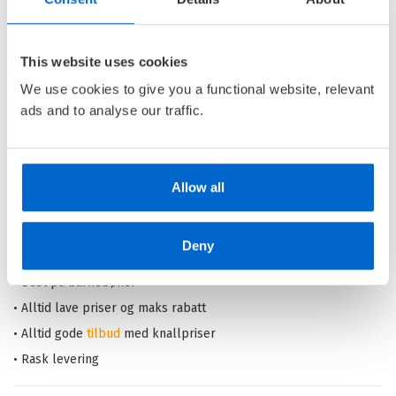
Fra du så meg
ELDRID JOHANSEN
This website uses cookies
Ebok
We use cookies to give you a functional website, relevant
ads and to analyse our traffic.
Pris
249,–
Allow all
Barnas Egen Bokverden – 100% leselyst!
Deny
Din barnebokhandel på nett
• Best på barnebøker
• Alltid lave priser og maks rabatt
• Alltid gode
tilbud
med knallpriser
• Rask levering