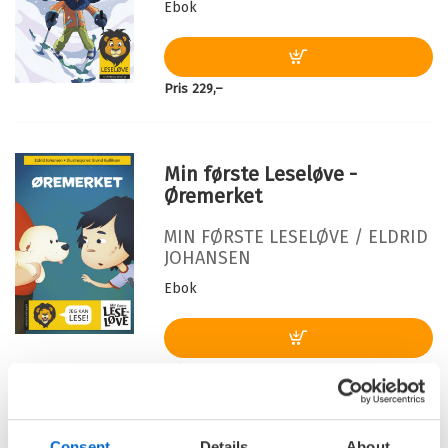
Ebok
Illustratør:
Gulliksen, Eivind
Kopibeskyttelse:
Vannmerket
Filformat:
EPUB3 Fast sidevisning
Pris
229,–
Serie:
Min første leseløve
Min første Leseløve -
Øremerket
MIN FØRSTE LESELØVE /
ELDRID
JOHANSEN
Ebok
Pris
229,–
Consent
Details
About