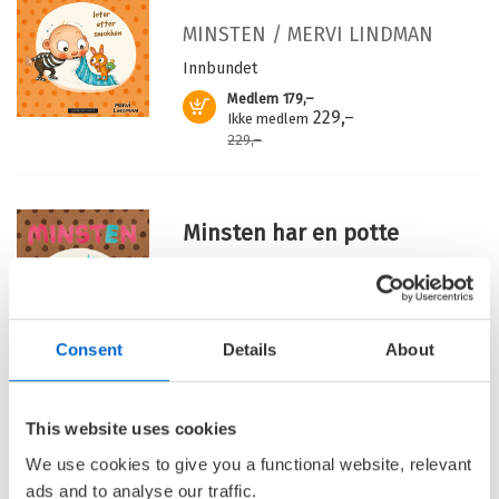
MINSTEN /
MERVI LINDMAN
Innbundet
Medlem
179,–
Kjøp
229,–
Ikke medlem
229,–
Minsten har en potte
MINSTEN /
MERVI LINDMAN
Innbundet
Medlem
199,–
Kjøp
Consent
Details
About
229,–
Ikke medlem
229,–
This website uses cookies
We use cookies to give you a functional website, relevant
Barnas Egen Bokverden – 100% leselyst!
ads and to analyse our traffic.