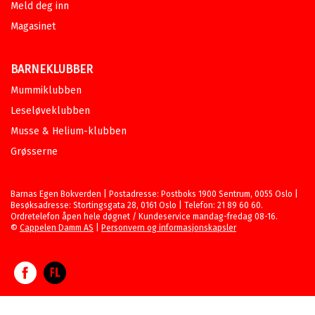
Meld deg inn
Magasinet
BARNEKLUBBER
Mummiklubben
Leseløveklubben
Musse & Helium-klubben
Grøsserne
Barnas Egen Bokverden | Postadresse: Postboks 1900 Sentrum, 0055 Oslo |
Besøksadresse: Stortingsgata 28, 0161 Oslo | Telefon: 21 89 60 60.
Ordretelefon åpen hele døgnet / Kundeservice mandag-fredag 08-16.
©
Cappelen Damm AS
|
Personvern og informasjonskapsler
Facebook
Forlagsliv