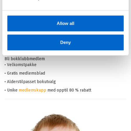
Din barnebokhandel på nett
• Best på barnebøker
Allow all
• Alltid lave priser og maks rabatt
• Alltid gode
tilbud
med knallpriser
• Rask levering
Deny
Bli bokklubbmedlem
• Velkomstpakke
• Gratis medlemsblad
• Alderstilpasset bokutvalg
• Unike
medlemskupp
med opptil 80 % rabatt