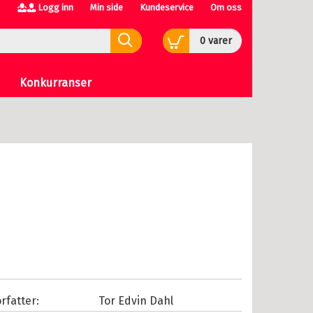
Logg inn
Min side
Kundeservice
Om oss
0
varer
Konkurranser
rfatter:
Tor Edvin Dahl