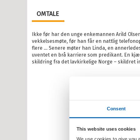
abøker
OMTALE
og Lær
ebøker
Ikke før har den unge enkemannen Arild Olsen 
lle >
vekkelsesmøte, før han får en nattlig telefono
flere … Senere møter han Linda, en annerledes 
uventet en brå karriere som predikant. En kj
skildring fra det lavkirkelige Norge – skildret 
il Barnas favoritter
kene Bruse
osbananas
itrollet
Consent
en
larna
This website uses cookies
ten og Petra
We use cookies to give you a 