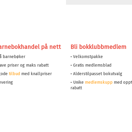
arnebokhandel på nett
Bli bokklubbmedlem
på barnebøker
• Velkomstpakke
 lave priser og maks rabatt
• Gratis medlemsblad
 gode
tilbud
med knallpriser
• Alderstilpasset bokutvalg
evering
• Unike
medlemskupp
med oppt
rabatt