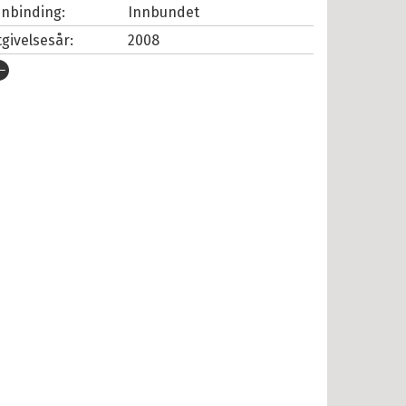
nnbinding:
Innbundet
tgivelsesår:
2008
rlag:
Cappelen Damm
pråk:
Bokmål
SBN/EAN:
9788202287139
tall sider:
255