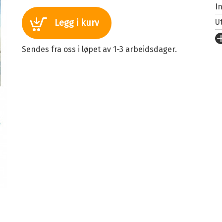
I
U
Legg i kurv
Fo
Sendes fra oss i løpet av 1-3 arbeidsdager.
S
I
An