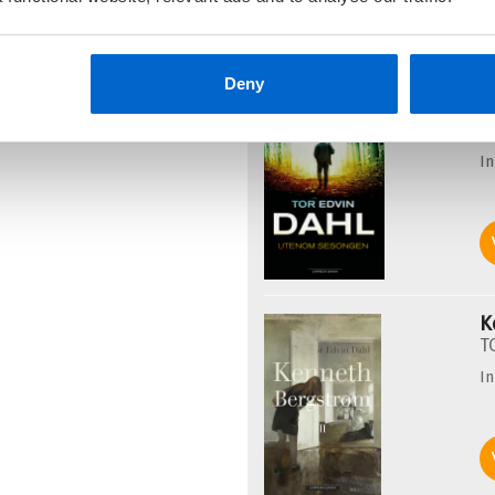
Deny
U
T
I
K
T
I