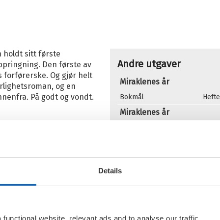
holdt sitt første
Andre utgaver
ppringning. Den første av
forførerske. Og gjør helt
Miraklenes år
ærlighetsroman, og en
innenfra. På godt og vondt.
Bokmål
Hefte
Miraklenes år
Bokmål
Ebok
Flere bøker av Tor Edvi
Details
V
T
I
functional website, relevant ads and to analyse our traffic.