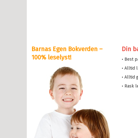
il Bokserier
e og Helium
eskolen
y Potter
Barnas Egen Bokverden –
Din b
serne
100% leselyst!
• Best 
løve
• Alltid
etten
• Alltid
a i trehuset
• Rask l
 magiske mamma
eMaja
sen min
lle >