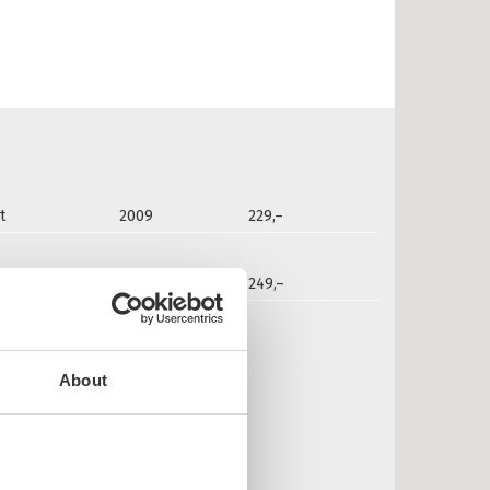
t
2009
229,–
2016
249,–
n Dahl:
About
eien ut
OR EDVIN DAHL
nnbundet