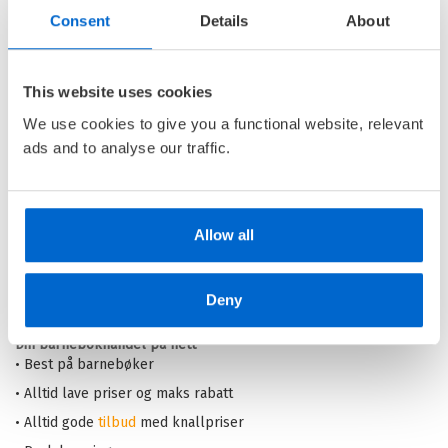
Musse & Helium - I
Consent
Details
About
duejegernes grep
MUSSE & HELIUM /
CAMILLA
BRINCK
This website uses cookies
We use cookies to give you a functional website, relevant
Nedlastbar lydbok
ads and to analyse our traffic.
Pris
279,–
Allow all
Barnas Egen Bokverden – 100% leselyst!
Deny
Din barnebokhandel på nett
• Best på barnebøker
• Alltid lave priser og maks rabatt
• Alltid gode
tilbud
med knallpriser