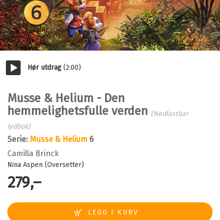
Hør utdrag
(2:00)
Start/pause
Musse & Helium - Den
hemmelighetsfulle verden
(Nedlastbar
lydbok)
Serie:
Musse & Helium
6
Camilla Brinck
Nina Aspen (Oversetter)
279,–