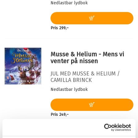
Nedlastbar lydbok
Originaltittel:
Musse & Helium. Den
hemlighetsfulla världen
Oversatt av:
Aspen, Nina
Pris
299,–
Serie:
Musse & Helium
Serienummer:
6
Musse & Helium - Mens vi
venter på nissen
JUL MED MUSSE & HELIUM /
CAMILLA BRINCK
Nedlastbar lydbok
Pris
249,–