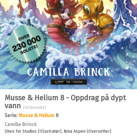
Bla i boka
Musse & Helium 8 - Oppdrag på dypt
vann
(Innbundet)
Serie:
Musse & Helium
8
Camilla Brinck
Shen Fei Studios (Illustratør)
Nina Aspen (Oversetter)