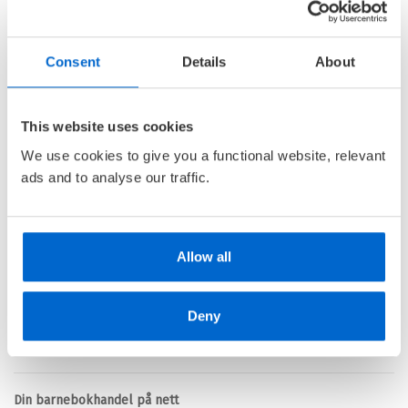
Medlem
79,–
Kjøp
279,–
Ikke medlem
279,–
Consent
Details
About
Musse & Helium 2 - Jakten
This website uses cookies
på gullosten
We use cookies to give you a functional website, relevant
MUSSE & HELIUM /
CAMILLA
ads and to analyse our traffic.
BRINCK
Innbundet
Medlem
229,–
Kjøp
299,–
Allow all
Ikke medlem
299,–
Deny
Barnas Egen Bokverden – 100% leselyst!
Din barnebokhandel på nett