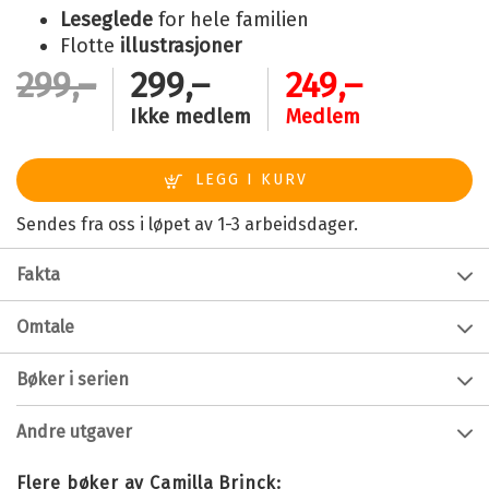
Leseglede
for hele familien
Flotte
illustrasjoner
299,–
299,–
249,–
Ikke medlem
Medlem
Sendes fra oss i løpet av 1-3 arbeidsdager.
Fakta
Forfatter:
Camilla Brinck
Omtale
Alder:
6 - 9
Musse og Helium - Kalddusj i Splasjomania
Bøker i serien
Innbinding:
Innbundet
Barnas favorittmus Musse og Helium har reist til det
Utgivelsesår:
2024
magiske vannlandet Splasjomania i en vanndråpe, for å
Andre utgaver
fortsette letingen etter foreldrene sine. Her blir de tatt
Forlag:
Cappelen Damm
imot av lederen Vannsjima, og det ligger fartsfylte og
Musse & Helium 8 - Oppdrag på dypt vann
Språk:
Bokmål
Flere bøker av Camilla Brinck: