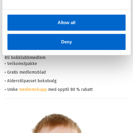
Din barnebokhandel på nett
• Best på barnebøker
Allow all
• Alltid lave priser og maks rabatt
• Alltid gode
tilbud
med knallpriser
• Rask levering
Deny
Bli bokklubbmedlem
• Velkomstpakke
• Gratis medlemsblad
• Alderstilpasset bokutvalg
• Unike
medlemskupp
med opptil 80 % rabatt