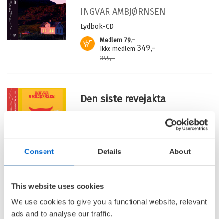
INGVAR AMBJØRNSEN
Lydbok-CD
Medlem
79,–
Kjøp
349,–
Ikke medlem
349,–
Den siste revejakta
INGVAR AMBJØRNSEN
Lydbok-CD
Medlem
79,–
Kjøp
Consent
Details
About
349,–
Ikke medlem
349,–
This website uses cookies
Barnas Egen Bokverden – 100% leselyst!
We use cookies to give you a functional website, relevant
ads and to analyse our traffic.