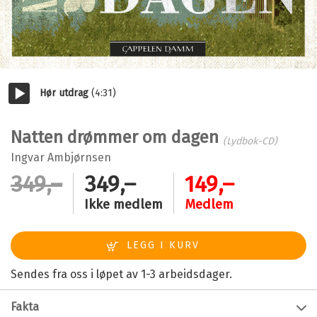
Hør utdrag
(4:31)
Start/pause
Natten drømmer om dagen
(Lydbok-CD)
Ingvar Ambjørnsen
349,–
349,–
149,–
Ikke medlem
Medlem
Sendes fra oss i løpet av 1-3 arbeidsdager.
Fakta