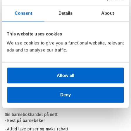
Consent
Details
About
Den siste magiker 2: Belz og
Ebub
This website uses cookies
DEN SISTE MAGIKER /
SIGBJØRN
We use cookies to give you a functional website, relevant
MOSTUE
ads and to analyse our traffic.
Heftet
Medlem
175,–
Kjøp
199,–
Ikke medlem
199,–
Allow all
Deny
Barnas Egen Bokverden – 100% leselyst!
Din barnebokhandel på nett
• Best på barnebøker
• Alltid lave priser og maks rabatt