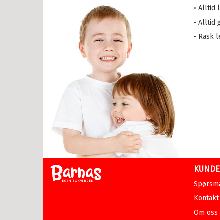
• Alltid
etten
• Alltid
a i trehuset
• Rask l
 magiske mamma
eMaja
sen min
lle >
il Ungdomsbøker
abøker
KUNDE
asy
Spørsmå
, spenning og grøss
Kontakt
Om oss
et