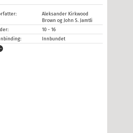
rfatter:
Aleksander Kirkwood
Brown
og
John S. Jamtli
lder:
10 - 16
nnbinding:
Innbundet
tgivelsesår:
2019
rlag:
Cappelen Damm
pråk:
Bokmål
SBN/EAN:
9788202596781
tall sider:
92
lustratør:
Jamtli, John S.