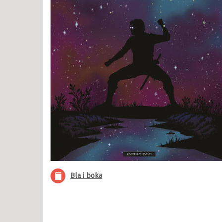
il Barnebøker
esanger
tyr
r, vitser og quiz
abøker
og Lær
ebøker
Bla i boka
lle >