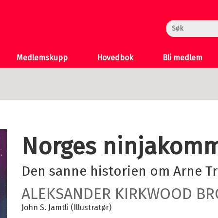
rheksa
n og Katten
 >
Medlemskupp
Hovedbok
Bli medlem
Norges ninjakom
Den sanne historien om Arne T
ALEKSANDER KIRKWOOD B
John S. Jamtli (Illustratør)