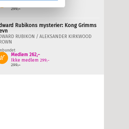
Kjøp
Ikke medlem
299,–
299,–
dward Rubikons mysterier: Kong Grimms
evn
DWARD RUBIKON /
ALEKSANDER KIRKWOOD
ROWN
nnbundet
Medlem
262,–
Kjøp
Ikke medlem
299,–
299,–