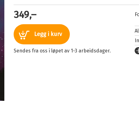
349,–
Fo
A
Legg i kurv
I
U
Sendes fra oss i løpet av 1-3 arbeidsdager.
Fo
S
I
An
Il