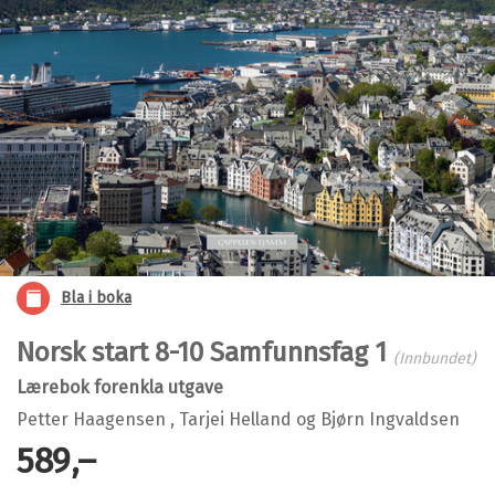
Bla i boka
Norsk start 8-10 Samfunnsfag 1
(Innbundet)
Lærebok forenkla utgave
Petter Haagensen
,
Tarjei Helland
og
Bjørn Ingvaldsen
589,–