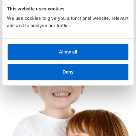
Komponent:
Grunnbok
• Alderstilpasset bokutvalg
This website uses cookies
• Unike
medlemskupp
med opptil 80 % rabatt
We use cookies to give you a functional website, relevant
ads and to analyse our traffic.
Allow all
Deny