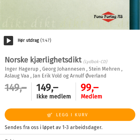
Hør utdrag
(1:47)
Start/pause
Norske kjærlighetsdikt
(Lydbok-CD)
Inger Hagerup
,
Georg Johannesen
,
Stein Mehren
,
Aslaug Vaa
,
Jan Erik Vold
og
Arnulf Øverland
149,–
149,–
99,–
Ikke medlem
Medlem
Sendes fra oss i løpet av 1-3 arbeidsdager.