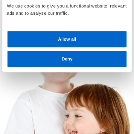
• Oppsummeringer i form av illustrert tidslinje eller
We use cookies to give you a functional website, relevant
systematisert oversikt
ads and to analyse our traffic.
• Oppgavestoff inndelt i spørsmål og oppgaver
Allow all
Deny